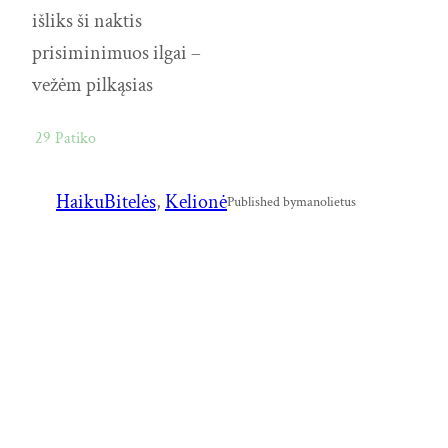
išliks ši naktis
prisiminimuos ilgai –
vežėm pilkąsias
29
Patiko
Haiku
Bitelės
, 
Kelionė
Published by
manolietus