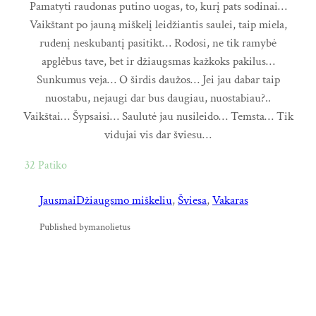
Pamatyti raudonas putino uogas, to, kurį pats sodinai…
Vaikštant po jauną miškelį leidžiantis saulei, taip miela,
rudenį neskubantį pasitikt… Rodosi, ne tik ramybė
apglėbus tave, bet ir džiaugsmas kažkoks pakilus…
Sunkumus veja… O širdis daužos… Jei jau dabar taip
nuostabu, nejaugi dar bus daugiau, nuostabiau?..
Vaikštai… Šypsaisi… Saulutė jau nusileido… Temsta… Tik
vidujai vis dar šviesu…
32
Patiko
Jausmai
Džiaugsmo miškeliu
, 
Šviesa
, 
Vakaras
Published by
manolietus