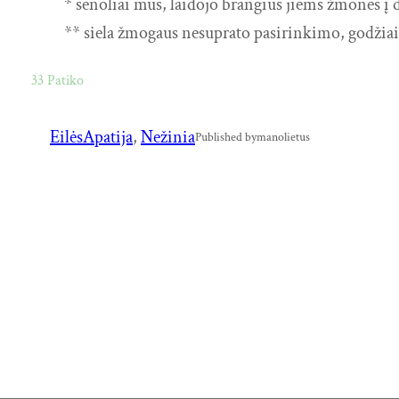
* senoliai mūs, laidojo brangius jiems žmones į
** siela žmogaus nesuprato pasirinkimo, godžiai ž
33
Patiko
Eilės
Apatija
, 
Nežinia
Published by
manolietus