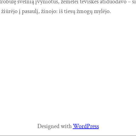
 drobulę švelnią įvyniotus, žemelei tėviškės atiduodavo –
iūrėjo į pasaulį, žinojo: iš tiesų žmogų mylėjo.
Designed with
WordPress