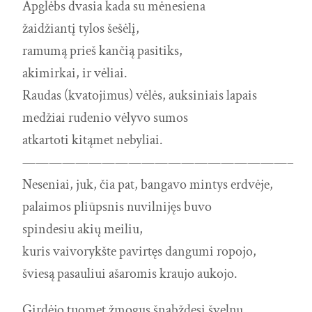
Apglėbs dvasia kada su mėnesiena
žaidžiantį tylos šešėlį,
ramumą prieš kančią pasitiks,
akimirkai, ir vėliai.
Raudas (kvatojimus) vėlės, auksiniais lapais
medžiai rudenio vėlyvo sumos
atkartoti kitąmet nebyliai.
————————————————————–
Neseniai, juk, čia pat, bangavo mintys erdvėje,
palaimos pliūpsnis nuvilnijęs buvo
spindesiu akių meiliu,
kuris vaivorykšte pavirtęs dangumi ropojo,
šviesą pasauliui ašaromis kraujo aukojo.
Girdėjo tuomet žmogus šnabždesį švelnų