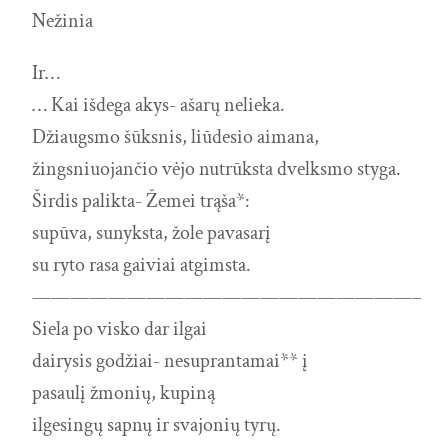
Nežinia
Ir…
… Kai išdega akys- ašarų nelieka.
Džiaugsmo šūksnis, liūdesio aimana,
žingsniuojančio vėjo nutrūksta dvelksmo styga.
Širdis palikta- Žemei trąša*:
supūva, sunyksta, žole pavasarį
su ryto rasa gaiviai atgimsta.
————————————————————–
Siela po visko dar ilgai
dairysis godžiai- nesuprantamai** į
pasaulį žmonių, kupiną
ilgesingų sapnų ir svajonių tyrų.