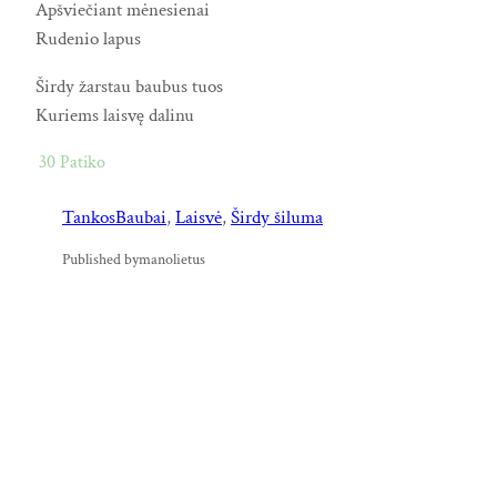
Apšviečiant mėnesienai
Rudenio lapus
Širdy žarstau baubus tuos
Kuriems laisvę dalinu
30
Patiko
Tankos
Baubai
, 
Laisvė
, 
Širdy šiluma
Published by
manolietus