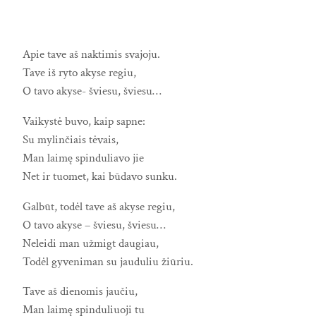
Apie tave aš naktimis svajoju.
Tave iš ryto akyse regiu,
O tavo akyse- šviesu, šviesu…
Vaikystė buvo, kaip sapne:
Su mylinčiais tėvais,
Man laimę spinduliavo jie
Net ir tuomet, kai būdavo sunku.
Galbūt, todėl tave aš akyse regiu,
O tavo akyse – šviesu, šviesu…
Neleidi man užmigt daugiau,
Todėl gyveniman su jauduliu žiūriu.
Tave aš dienomis jaučiu,
Man laimę spinduliuoji tu