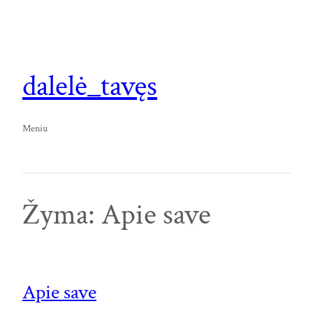
Eiti
prie
turinio
dalelė_tavęs
Meniu
Žyma:
Apie save
Apie save