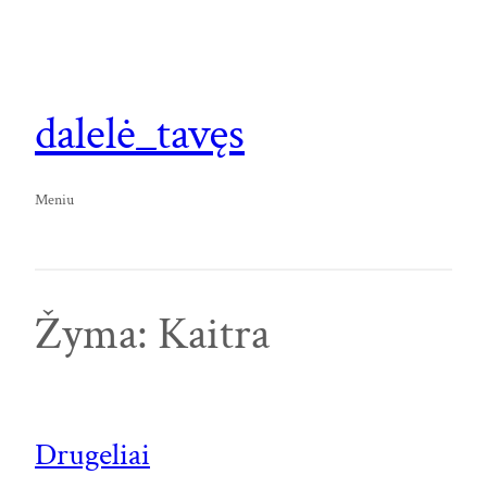
Eiti
prie
turinio
dalelė_tavęs
Meniu
Žyma:
Kaitra
Drugeliai