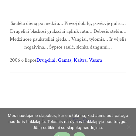
Saulėtą dieną po medžiu… Pievoj dobilų, pavėsyje guliu…
Drugeliai blaškosi grakščiai aplink ratu… Debesis stebiu…
Medžiuose paukšteliai gieda… Vangiai, tylomis… Ir vėjelis
negaivina… Šypsos saulė, slenka dangumi…
2006 6 liepos
Drugeliai
, 
Gamta
, 
Kaitra
, 
Vasara
Mes naudojame slapukus, kurie užtikrina, kad Jums bus patogu
Designed with
WordPress
naudotis tinklalapiu. Tolesnis naršymas tinklalapyje bus tolygus
Jūsų sutikimui su slapukų naudojimu.