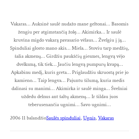
Vakaras… Auksinė saulė nudažo mane geltonai… Basomis
žengiu per atgimstančią žolę… Akimirka… Ir saulė
kruvina migdo vakarą pavasario vėlaus… Žvelgiu į ją…
Spinduliai glosto mano akis… Miela… Stoviu tarp medžių,
šalia akmenų… Girdžiu paukščių giesmes, lengvą vėjo
dvelksmą, tik tiek… Jaučiu lengvą pumpurų kvapą…
Apkabinu medį, kuris greta… Priglaudžiu skruostą prie jo
kamieno… Taip lengva… Pajuntu šilumą, kuria medis
dalinasi su manimi… Akimirka ir saulė minga… Švelniai
uždedu delnus ant šaltų akmenų… Ir šildau juos
teberusenančia ugnimi… Savo ugnimi…
2006 11 balandžio
Saulės spinduliai
, 
Ugnis
, 
Vakaras