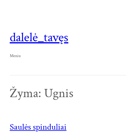
Eiti
prie
turinio
dalelė_tavęs
Meniu
Žyma:
Ugnis
Saulės spinduliai