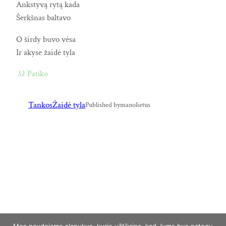
Ankstyvą rytą kada
Šerkšnas baltavo
O širdy buvo vėsa
Ir akyse žaidė tyla
32
Patiko
Tankos
Žaidė tyla
Published by
manolietus