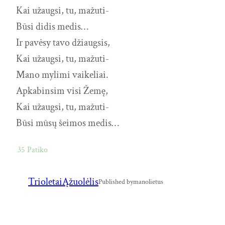
Kai užaugsi, tu, mažuti-
Būsi didis medis…
Ir pavėsy tavo džiaugsis,
Kai užaugsi, tu, mažuti-
Mano mylimi vaikeliai.
Apkabinsim visi Žemę,
Kai užaugsi, tu, mažuti-
Būsi mūsų šeimos medis…
35
Patiko
Trioletai
Ąžuolėlis
Published by
manolietus