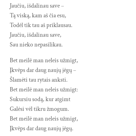
Jaučiu, išdalinau save –
Tą viską, kam aš čia esu,
Todėl tik tau aš priklausau.
Jaučiu, išdalinau save,
Sau nieko nepasilikau.
Bet meilė man neleis užmigt,
Įkvėps dar daug naujų jėgų –
Šlamėti tau rytais anksti.
Bet meilė man neleis užmigt:
Sukursiu sodą, kur atgimt
Galėsi vėl tikru žmogum.
Bet meilė man neleis užmigt,
Įkvėps dar daug naujų jėgų.