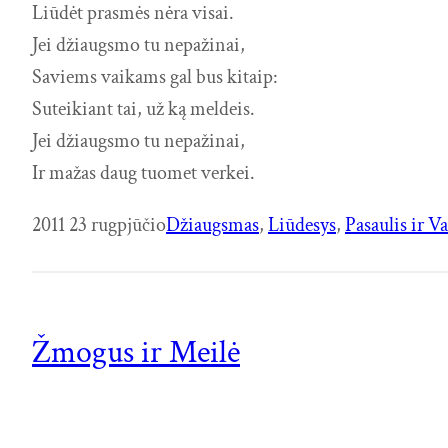
Liūdėt prasmės nėra visai.
Jei džiaugsmo tu nepažinai,
Saviems vaikams gal bus kitaip:
Suteikiant tai, už ką meldeis.
Jei džiaugsmo tu nepažinai,
Ir mažas daug tuomet verkei.
2011 23 rugpjūčio
Džiaugsmas
, 
Liūdesys
, 
Pasaulis ir V
Žmogus ir Meilė