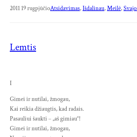
2011 19 rugpjūčio
Atsidavimas
, 
Išdalinau
, 
Meilė
, 
Svaj
Lemtis
I
Gimei ir nutilai, žmogau,
Kai reikia džiaugtis, kad radais.
Pasauliui šaukti – „aš gimiau“!
Gimei ir nutilai, žmogau,