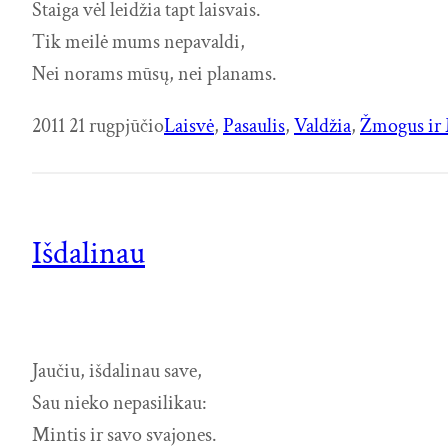
Staiga vėl leidžia tapt laisvais.
Tik meilė mums nepavaldi,
Nei norams mūsų, nei planams.
2011 21 rugpjūčio
Laisvė
, 
Pasaulis
, 
Valdžia
, 
Žmogus ir 
Išdalinau
Jaučiu, išdalinau save,
Sau nieko nepasilikau:
Mintis ir savo svajones.