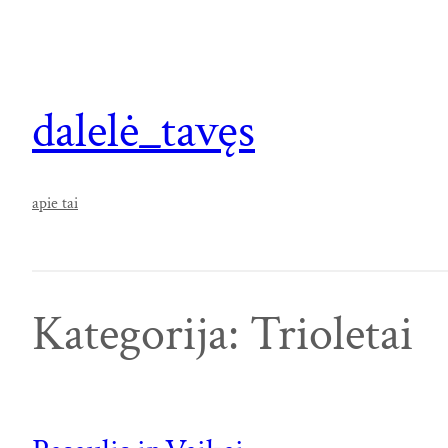
Eiti
prie
turinio
dalelė_tavęs
apie tai
Kategorija:
Trioletai