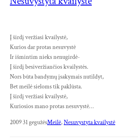
Nesuvystyta kvailystė
Į širdį veržiasi kvailystė,
Kurios dar protas nesuvystė
Ir išmintim nieks nenugirdė-
Į širdį besiveržiančios kvailystės.
Nors būta bandymų įsakymais nutildyt,
Bet meilė sieloms tik paklūsta.
Į širdį veržiasi kvailystė,
Kuriosios mano protas nesuvystė…
2009 31 gegužės
Meilė
, 
Nesuvystyta kvailystė