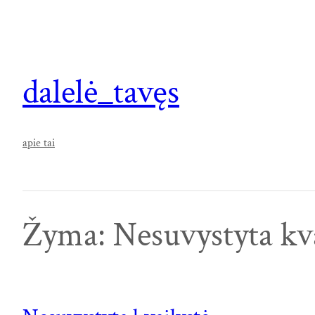
Eiti
prie
turinio
dalelė_tavęs
apie tai
Žyma:
Nesuvystyta kv