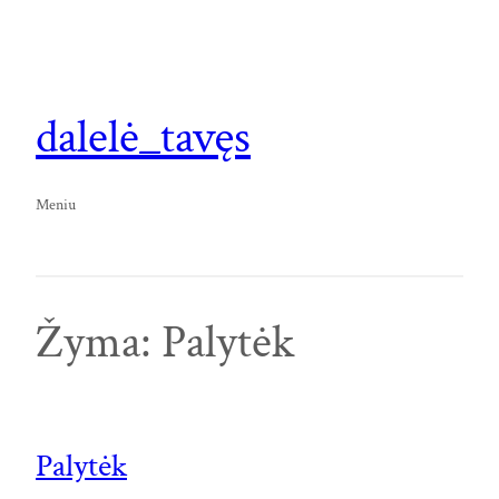
Eiti
prie
turinio
dalelė_tavęs
Meniu
Žyma:
Palytėk
Palytėk