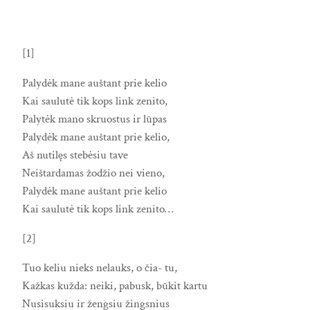
[1]
Palydėk mane auštant prie kelio
Kai saulutė tik kops link zenito,
Palytėk mano skruostus ir lūpas
Palydėk mane auštant prie kelio,
Aš nutilęs stebėsiu tave
Neištardamas žodžio nei vieno,
Palydėk mane auštant prie kelio
Kai saulutė tik kops link zenito…
[2]
Tuo keliu nieks nelauks, o čia- tu,
Kažkas kužda: neiki, pabusk, būkit kartu
Nusisuksiu ir žengsiu žingsnius