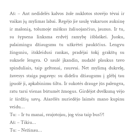
Aš: – Ant nedidelės kalvos žole nuklotos stovėjo tėvai ir
vaikas jų mylimas labai. Regėjo jie saulę vakaruos auksinę
ir malonią, tolumoje miškus žaliuojančius, jaunus. Ir tu,
su šypsena linksma erdvėj ramybę išblaškei. Juoku,
palaimingu džiaugsmu tu užkrėtei paukščius. Lengvu
žingsniu, išskleidusi rankas, pradėjai šokį grakštų su
suknele lengva. O saulė įkandin, nudažė plaukus tavo
spinduliais, taip geltonai, rausvai. Net mylimą dukrelę,
žavesys staiga pagavęs: su dideliu džiaugsmu į glėbį tau
įpuolė ji, apkabinimu šiltu. Ir sukotės drauge jūs palengva,
ratu tarsi vienas būtumėt žmogus. Girdėjot dvelksmą vėjo
ir širdžių savų. Ašarėlės nuriedėjo laimės mano kupinu
veidu…
Tu: – Ir tu manai, svajotojau, jog visa taip bus!?!
Aš: – Tikiu…
Tu: – Nežinau…