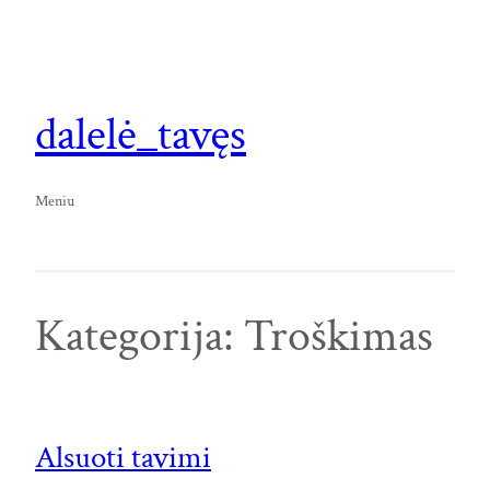
Eiti
prie
turinio
dalelė_tavęs
Meniu
Kategorija:
Troškimas
Alsuoti tavimi