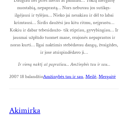
Daugiau nei prieš metus aš pamilau… Tokią mergaitę
nuostabią, nepaprastą… Nors nebuvau jos sutikęs-
ilgėjausi ir tylėjau… Nieko jai nesakiau ir dėl to labai
krimtausi… Širdis daužėsi jau kitu ritmu, neįprastu…
Kokiu ir dabar tebesidaužo- tik stipriau, gyvybingiau… Ir
jausmai užplūdo tuomet mane, svajonės nepaprastos ir
noras kurti… Ilgai naktimis stebėdavau dangų, žvaigždes,
ir jose atsispindėdavo ji…
Ir vieną naktį aš paprašiau… Amžinybės tau ir sau…
2007 18 balandžio
Amžinybės tau ir sau
, 
Meilė
, 
Mergaitė
Akimirka