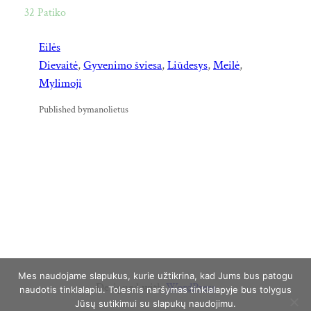
32
Patiko
Eilės
Dievaitė
, 
Gyvenimo šviesa
, 
Liūdesys
, 
Meilė
, 
Mylimoji
Published by
manolietus
Mes naudojame slapukus, kurie užtikrina, kad Jums bus patogu
Designed with
WordPress
naudotis tinklalapiu. Tolesnis naršymas tinklalapyje bus tolygus
Jūsų sutikimui su slapukų naudojimu.