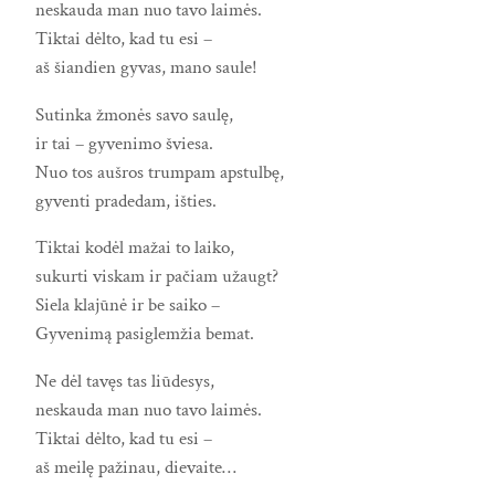
neskauda man nuo tavo laimės.
Tiktai dėlto, kad tu esi –
aš šiandien gyvas, mano saule!
Sutinka žmonės savo saulę,
ir tai – gyvenimo šviesa.
Nuo tos aušros trumpam apstulbę,
gyventi pradedam, išties.
Tiktai kodėl mažai to laiko,
sukurti viskam ir pačiam užaugt?
Siela klajūnė ir be saiko –
Gyvenimą pasiglemžia bemat.
Ne dėl tavęs tas liūdesys,
neskauda man nuo tavo laimės.
Tiktai dėlto, kad tu esi –
aš meilę pažinau, dievaite…