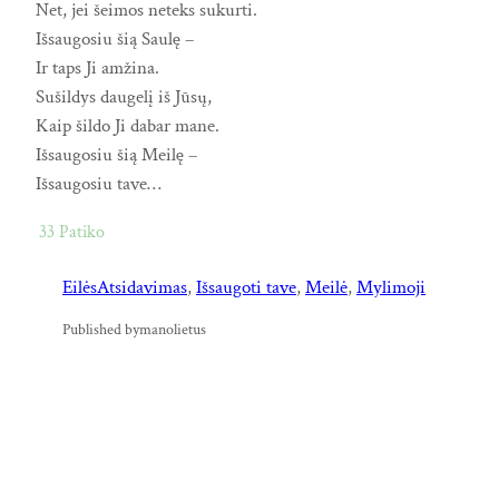
Net, jei šeimos neteks sukurti.
Išsaugosiu šią Saulę –
Ir taps Ji amžina.
Sušildys daugelį iš Jūsų,
Kaip šildo Ji dabar mane.
Išsaugosiu šią Meilę –
Išsaugosiu tave…
33
Patiko
Eilės
Atsidavimas
, 
Išsaugoti tave
, 
Meilė
, 
Mylimoji
Published by
manolietus