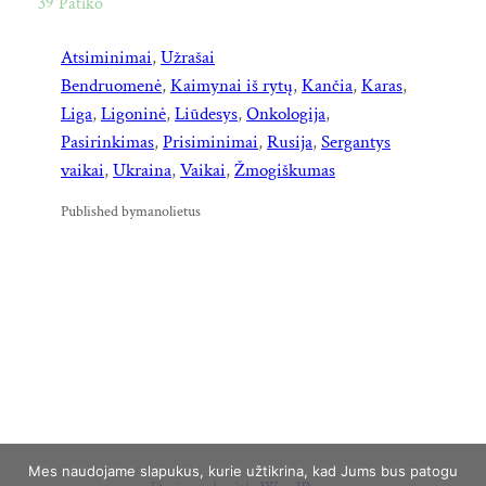
39
Patiko
Atsiminimai
, 
Užrašai
Bendruomenė
, 
Kaimynai iš rytų
, 
Kančia
, 
Karas
, 
Liga
, 
Ligoninė
, 
Liūdesys
, 
Onkologija
, 
Pasirinkimas
, 
Prisiminimai
, 
Rusija
, 
Sergantys
vaikai
, 
Ukraina
, 
Vaikai
, 
Žmogiškumas
Published by
manolietus
Mes naudojame slapukus, kurie užtikrina, kad Jums bus patogu