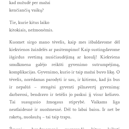
kad nužudė per mažai
kenčiančių vaikų?
Tie, kurie kitus laiko
kitokiais, nežmonėmis.
Kuomet sirgo mano tėvelis, kaip mes išbaldavome dėl
kiekvienos žaizdelės ar pasitempimo! Kaip sustingdavome
išgirdus svetimą nusičiaudėjimą ar kosulį! Kiekviena
smulkmena galėjo reikšti gyvenimo sutrumpėjimą,
komplikacijas. Gyvenimo, kurio ir taip mažai buvo likę. O
tėvelis, norėdamas parodyti ir sau, ir kitiems, kad jis bus
ir nepalūš – stengėsi gyventi pilnavertį gyvenimą:
darbavosi, bendravo ir šešėlis jo paskui jį visur keliavo.
Tai suaugusio žmogaus stiprybė. Vaikams liga
neatlaidesnė ir nuožmesnė. Dėl to labai baisu. Ir net be
raketų, nuolaužų – tai taip trapu.