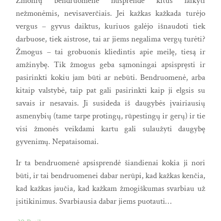
Žmonių bendruomenė nusprendė kitus laikyti
nežmonėmis, nevisaverčiais. Jei kažkas kažkada turėjo
vergus – gyvus daiktus, kuriuos galėjo išnaudoti tiek
darbuose, tiek aistrose, tai ar jiems negalima vergų turėti?
Žmogus – tai grobuonis kliedintis apie meilę, tiesą ir
amžinybę. Tik žmogus geba sąmoningai apsispręsti ir
pasirinkti kokiu jam būti ar nebūti. Bendruomenė, arba
kitaip valstybė, taip pat gali pasirinkti kaip ji elgsis su
savais ir nesavais. Ji susideda iš daugybės įvairiausių
asmenybių (tame tarpe protingų, rūpestingų ir gerų) ir tie
visi žmonės veikdami kartu gali sulaužyti daugybę
gyvenimų. Nepataisomai.
Ir ta bendruomenė apsisprendė šiandienai kokia ji nori
būti, ir tai bendruomenei dabar nerūpi, kad kažkas kenčia,
kad kažkas jaučia, kad kažkam žmogiškumas svarbiau už
įsitikinimus. Svarbiausia dabar jiems puotauti…