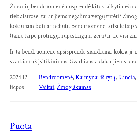
Žmonių bendruomenė nusprendė kitus laikyti nežmonėmi
tiek aistrose, tai ar jiems negalima vergų turėti? Žmo
kokiu jam būti ar nebūti. Bendruomenė, arba kitaip val
(tame tarpe protingų, rūpestingų ir gerų) ir tie visi
Ir ta bendruomenė apsisprendė šiandienai kokia ji 
svarbiau už įsitikinimus. Svarbiausia dabar jiems pu
2024 12
Bendruomenė
, 
Kaimynai iš rytų
, 
Kančia
,
liepos
Vaikai
, 
Žmogiškumas
Puota