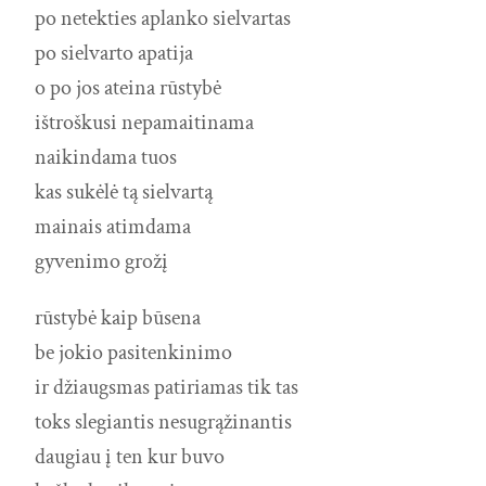
po netekties aplanko sielvartas
po sielvarto apatija
o po jos ateina rūstybė
ištroškusi nepamaitinama
naikindama tuos
kas sukėlė tą sielvartą
mainais atimdama
gyvenimo grožį
rūstybė kaip būsena
be jokio pasitenkinimo
ir džiaugsmas patiriamas tik tas
toks slegiantis nesugrąžinantis
daugiau į ten kur buvo