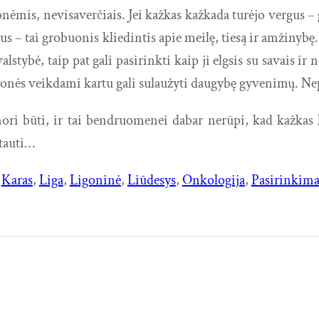
s, nevisaverčiais. Jei kažkas kažkada turėjo vergus – gy
gus – tai grobuonis kliedintis apie meilę, tiesą ir amžinyb
stybė, taip pat gali pasirinkti kaip ji elgsis su savais ir 
 žmonės veikdami kartu gali sulaužyti daugybę gyvenimų. N
nori būti, ir tai bendruomenei dabar nerūpi, kad kažka
otauti…
 
Karas
, 
Liga
, 
Ligoninė
, 
Liūdesys
, 
Onkologija
, 
Pasirinkima