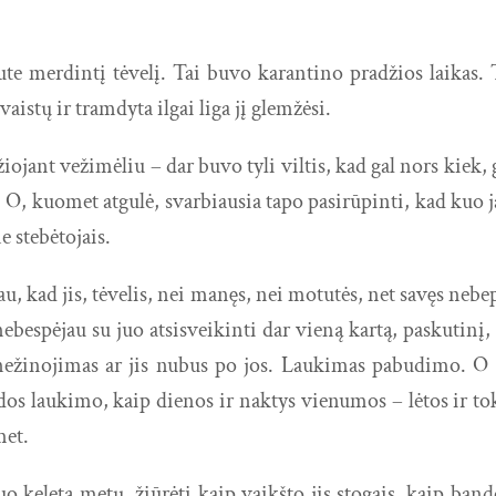
e merdintį tėvelį. Tai buvo karantino pradžios laikas
vaistų ir tramdyta ilgai liga jį glemžėsi.
žiojant vežimėliu – dar buvo tyli viltis, kad gal nors kiek
. O, kuomet atgulė, svarbiausia tapo pasirūpinti, kad kuo j
 stebėtojais.
tau, kad jis, tėvelis, nei manęs, nei motutės, net savęs n
ebespėjau su juo atsisveikinti dar vieną kartą, paskutinį
ir nežinojimas ar jis nubus po jos. Laukimas pabudimo. 
dos laukimo, kaip dienos ir naktys vienumos – lėtos ir to
met.
uo keletą metų, žiūrėti kaip vaikšto jis stogais, kaip bando