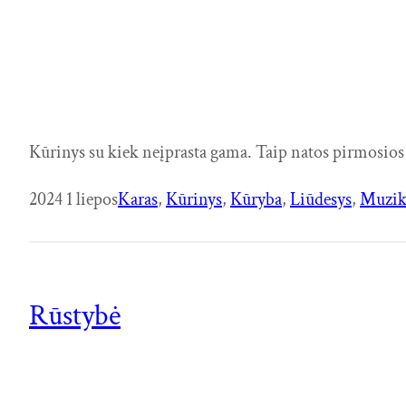
Kūrinys su kiek neįprasta gama. Taip natos pirmosios 
2024 1 liepos
Karas
, 
Kūrinys
, 
Kūryba
, 
Liūdesys
, 
Muzik
Rūstybė