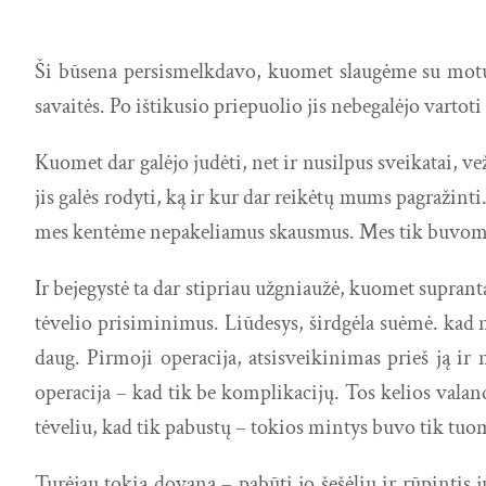
Ši būsena persismelkdavo, kuomet slaugėme su motut
savaitės. Po ištikusio priepuolio jis nebegalėjo vartoti 
Kuomet dar galėjo judėti, net ir nusilpus sveikatai, ve
jis galės rodyti, ką ir kur dar reikėtų mums pagražinti
mes kentėme nepakeliamus skausmus. Mes tik buvome
Ir bejegystė ta dar stipriau užgniaužė, kuomet supran
tėvelio prisiminimus. Liūdesys, širdgėla suėmė. kad n
daug. Pirmoji operacija, atsisveikinimas prieš ją 
operacija – kad tik be komplikacijų. Tos kelios valan
tėveliu, kad tik pabustų – tokios mintys buvo tik tuo
Turėjau tokią dovaną – pabūti jo šešėliu ir rūpintis j