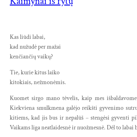
Kaimynai iš rytų
Kas liūdi labai,
kad nužudė per mažai
kenčiančių vaikų?
Tie, kurie kitus laiko
kitokiais, nežmonėmis.
Kuomet sirgo mano tėvelis, kaip mes išbaldavome 
Kiekviena smulkmena galėjo reikšti gyvenimo sutrum
kitiems, kad jis bus ir nepalūš – stengėsi gyventi p
Vaikams liga neatlaidesnė ir nuožmesnė. Dėl to labai ba