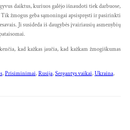
vus daiktus, kuriuos galėjo išnaudoti tiek darbuose,
ę. Tik žmogus geba sąmoningai apsispręsti ir pasirinkti
nesavais. Ji susideda iš daugybės įvairiausių asmenybių
epataisomai.
s kenčia, kad kažkas jaučia, kad kažkam žmogiškumas
s
, 
Prisiminimai
, 
Rusija
, 
Sergantys vaikai
, 
Ukraina
, 