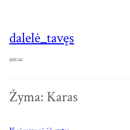
Eiti
prie
turinio
dalelė_tavęs
apie tai
Žyma:
Karas