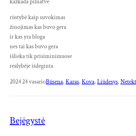
kažkada pilnatvė
rūstybė kaip suvokimas
žinojimas kas buvo gera
ir kas yra bloga
nes tai kas buvo gera
išlieka tik prisiminimuose
realybėje išdeginta
2024 24 vasario
Būsena
, 
Karas
, 
Kova
, 
Liūdesys
, 
Netekt
Bejėgystė