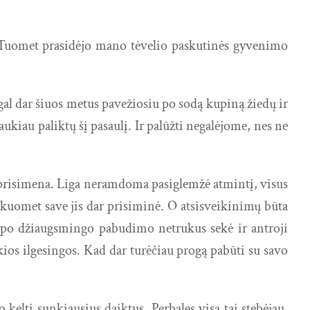
. Tuomet prasidėjo mano tėvelio paskutinės gyvenimo
, gal dar šiuos metus pavežiosiu po sodą kupiną žiedų ir
aukiau paliktų šį pasaulį. Ir palūžti negalėjome, nes ne
ebeprisimena. Liga neramdoma pasiglemžė atmintį, visus
, kuomet save jis dar prisiminė. O atsisveikinimų būta
O po džiaugsmingo pabudimo netrukus sekė ir antroji
kios ilgesingos. Kad dar turėčiau progą pabūti su savo
 kelti sunkiausius daiktus. Perbalęs visa tai stebėjau,