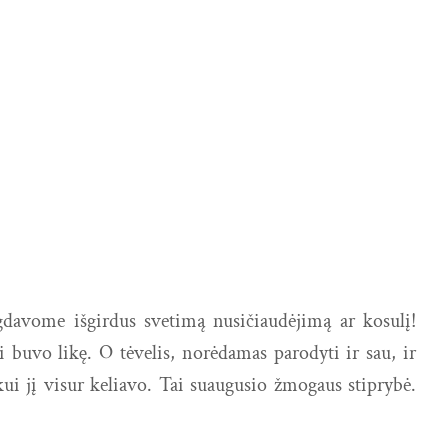
davome išgirdus svetimą nusičiaudėjimą ar kosulį!
buvo likę. O tėvelis, norėdamas parodyti ir sau, ir
kui jį visur keliavo. Tai suaugusio žmogaus stiprybė.