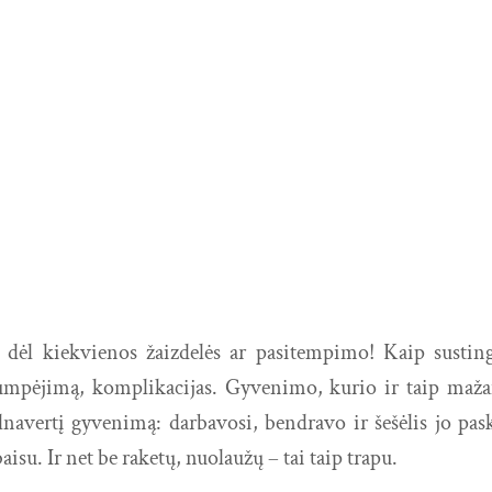
dėl kiekvienos žaizdelės ar pasitempimo! Kaip susting
pėjimą, komplikacijas. Gyvenimo, kurio ir taip mažai 
ilnavertį gyvenimą: darbavosi, bendravo ir šešėlis jo pas
isu. Ir net be raketų, nuolaužų – tai taip trapu.