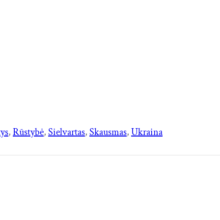
ys
, 
Rūstybė
, 
Sielvartas
, 
Skausmas
, 
Ukraina