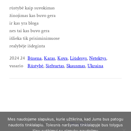
rūstybė kaip suvokimas
žinojimas kas buvo gera
ir kas yra bloga
nes tai kas buvo gera
išlieka tik prisiminimuose
realybėje išdeginta
2024 24
Būsena
, 
Karas
, 
Kova
, 
Liūdesys
, 
Netektys
, 
vasario
Rūstybė
, 
Sielvartas
, 
Skausmas
, 
Ukraina
Mes naudojame slapukus, kurie užtikrina, kad Jums bus patogu
Designed with
WordPress
naudotis tinklalapiu. Tolesnis naršymas tinklalapyje bus tolygus
Jūsų sutikimui su slapukų naudojimu.