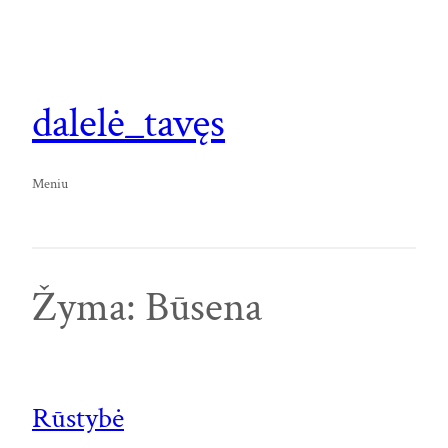
Eiti
prie
turinio
dalelė_tavęs
Meniu
Žyma:
Būsena
Rūstybė