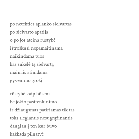
po netekties aplanko sielvartas
po sielvarto apatija
o po jos ateina rūstybė
ištroškusi nepamaitinama
naikindama tuos
kas sukėlė tą sielvartą
mainais atimdama
gyvenimo grožį
rūstybė kaip būsena
be jokio pasitenkinimo
ir džiaugsmas patiriamas tik tas
toks slegiantis nesugrąžinantis
daugiau į ten kur buvo
kažkada pilnatvė