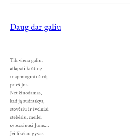
Daug dar galiu
Tik viena galiu:
atlapoti krūtinę
ir apnuoginti širdį
prieš Jus.
Net žinodamas,
kad ją sudraskys,
stovėsiu ir švelniai
stebėsiu, meilei
šypsosiuosi Jums…
Jei likčiau gyvas –