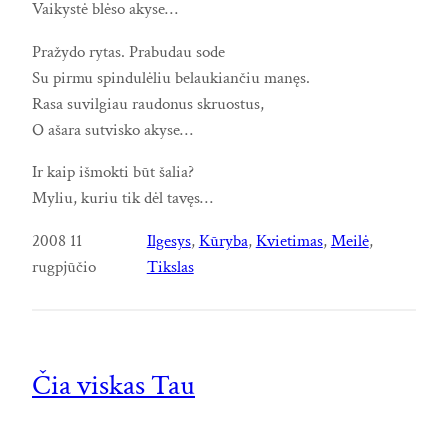
Vaikystė blėso akyse…
Pražydo rytas. Prabudau sode
Su pirmu spindulėliu belaukiančiu manęs.
Rasa suvilgiau raudonus skruostus,
O ašara sutvisko akyse…
Ir kaip išmokti būt šalia?
Myliu, kuriu tik dėl tavęs…
2008 11
Ilgesys
, 
Kūryba
, 
Kvietimas
, 
Meilė
, 
rugpjūčio
Tikslas
Čia viskas Tau