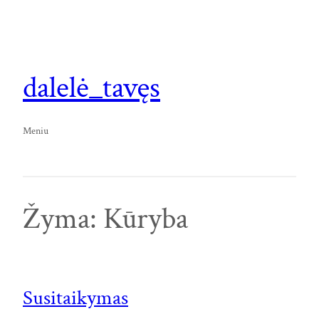
Eiti
prie
turinio
dalelė_tavęs
Meniu
Žyma:
Kūryba
Susitaikymas