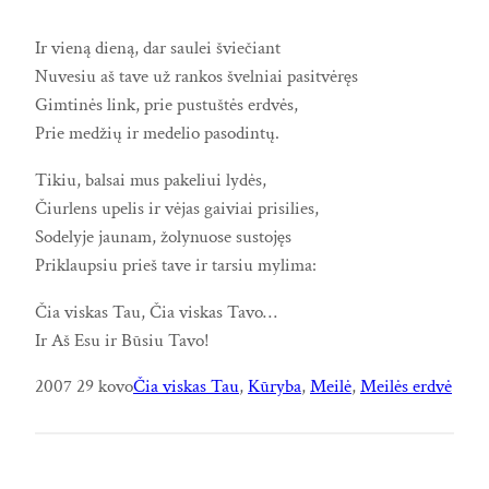
Ir vieną dieną, dar saulei šviečiant
Nuvesiu aš tave už rankos švelniai pasitvėręs
Gimtinės link, prie pustuštės erdvės,
Prie medžių ir medelio pasodintų.
Tikiu, balsai mus pakeliui lydės,
Čiurlens upelis ir vėjas gaiviai prisilies,
Sodelyje jaunam, žolynuose sustojęs
Priklaupsiu prieš tave ir tarsiu mylima:
Čia viskas Tau, Čia viskas Tavo…
Ir Aš Esu ir Būsiu Tavo!
2007 29 kovo
Čia viskas Tau
, 
Kūryba
, 
Meilė
, 
Meilės erdvė