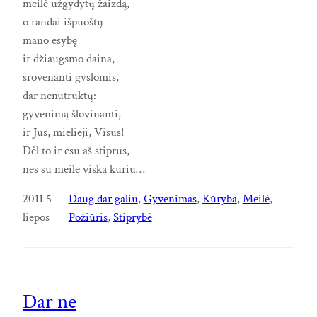
meilė užgydytų žaizdą,
o randai išpuoštų
mano esybę
ir džiaugsmo daina,
srovenanti gyslomis,
dar nenutrūktų:
gyvenimą šlovinanti,
ir Jus, mielieji, Visus!
Dėl to ir esu aš stiprus,
nes su meile viską kuriu…
2011 5
Daug dar galiu
, 
Gyvenimas
, 
Kūryba
, 
Meilė
, 
liepos
Požiūris
, 
Stiprybė
Dar ne