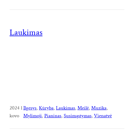
Laukimas
2024 1
Ilgesys
, 
Kūryba
, 
Laukimas
, 
Meilė
, 
Muzika
, 
kovo
Mylimoji
, 
Pianinas
, 
Susimąstymas
, 
Vienatvė