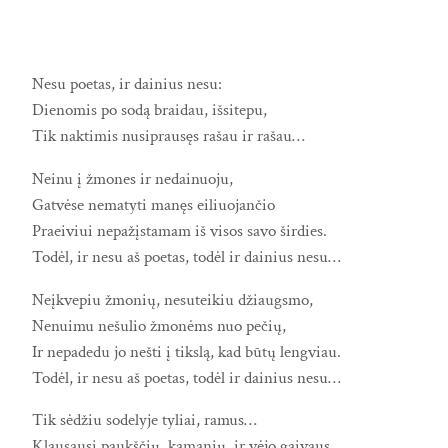
Nesu poetas, ir dainius nesu:
Dienomis po sodą braidau, išsitepu,
Tik naktimis nusiprausęs rašau ir rašau…
Neinu į žmones ir nedainuoju,
Gatvėse nematyti manęs eiliuojančio
Praeiviui nepažįstamam iš visos savo širdies.
Todėl, ir nesu aš poetas, todėl ir dainius nesu…
Neįkvepiu žmonių, nesuteikiu džiaugsmo,
Nenuimu nešulio žmonėms nuo pečių,
Ir nepadedu jo nešti į tikslą, kad būtų lengviau.
Todėl, ir nesu aš poetas, todėl ir dainius nesu…
Tik sėdžiu sodelyje tyliai, ramus…
Klausausi paukščių, kamanių, ir vėjo gaivaus.