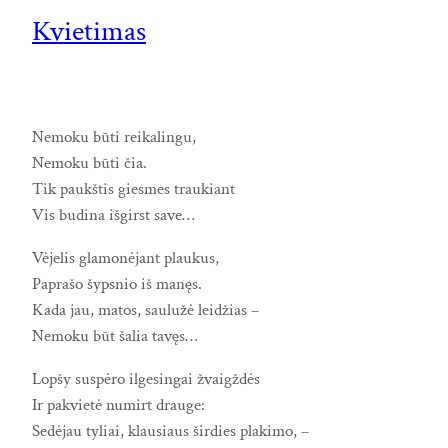
Kvietimas
Nemoku būti reikalingu,
Nemoku būti čia.
Tik paukštis giesmes traukiant
Vis budina išgirst save…
Vėjelis glamonėjant plaukus,
Paprašo šypsnio iš manęs.
Kada jau, matos, saulužė leidžias –
Nemoku būt šalia tavęs…
Lopšy suspėro ilgesingai žvaigždės
Ir pakvietė numirt drauge:
Sedėjau tyliai, klausiaus širdies plakimo, –