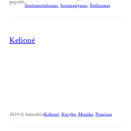
gegužės
Sentimentalumas
, 
Susimąstymas
, 
Švelnumas
Kelionė
2024 15 balandžio
Kelionė
, 
Kūryba
, 
Muzika
, 
Pianinas