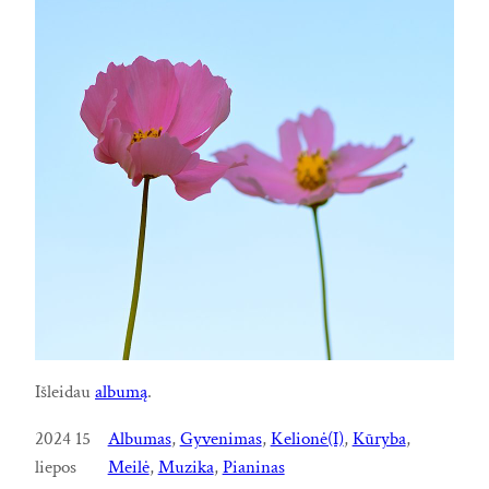
Išleidau
albumą
.
2024 15
Albumas
, 
Gyvenimas
, 
Kelionė(I)
, 
Kūryba
, 
liepos
Meilė
, 
Muzika
, 
Pianinas