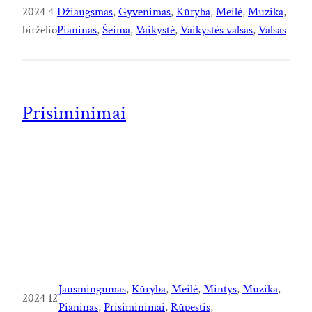
2024 4
Džiaugsmas
, 
Gyvenimas
, 
Kūryba
, 
Meilė
, 
Muzika
, 
birželio
Pianinas
, 
Šeima
, 
Vaikystė
, 
Vaikystės valsas
, 
Valsas
Prisiminimai
Jausmingumas
, 
Kūryba
, 
Meilė
, 
Mintys
, 
Muzika
, 
2024 12
Pianinas
, 
Prisiminimai
, 
Rūpestis
, 