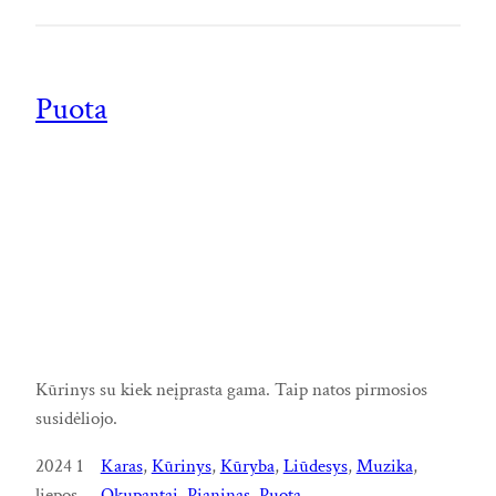
Puota
Kūrinys su kiek neįprasta gama. Taip natos pirmosios
susidėliojo.
2024 1
Karas
, 
Kūrinys
, 
Kūryba
, 
Liūdesys
, 
Muzika
, 
liepos
Okupantai
, 
Pianinas
, 
Puota