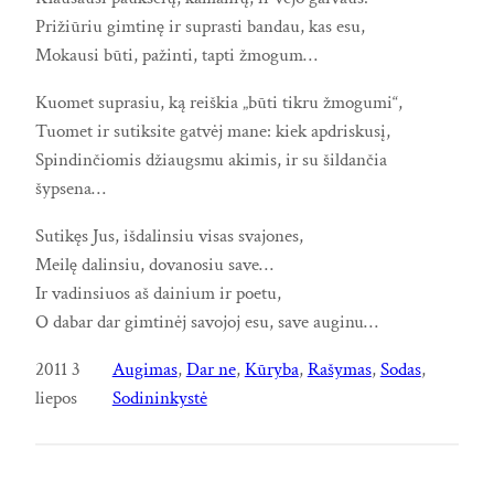
Prižiūriu gimtinę ir suprasti bandau, kas esu,
Mokausi būti, pažinti, tapti žmogum…
Kuomet suprasiu, ką reiškia „būti tikru žmogumi“,
Tuomet ir sutiksite gatvėj mane: kiek apdriskusį,
Spindinčiomis džiaugsmu akimis, ir su šildančia
šypsena…
Sutikęs Jus, išdalinsiu visas svajones,
Meilę dalinsiu, dovanosiu save…
Ir vadinsiuos aš dainium ir poetu,
O dabar dar gimtinėj savojoj esu, save auginu…
2011 3
Augimas
, 
Dar ne
, 
Kūryba
, 
Rašymas
, 
Sodas
, 
liepos
Sodininkystė