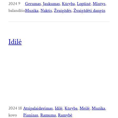
2024 9
Gerumas
, 
Jaukumas
, 
Kūryba
, 
Lopšinė
, 
Mintys
, 
balandžio
Muzika
, 
Naktis
, 
Žvaigždės
, 
Žvaigždėti dangūs
Idilė
2024 18
Atsipalaidavimas
, 
Idilė
, 
Kūryba
, 
Meilė
, 
Muzika
, 
kovo
Pianinas
, 
Ramuma
, 
Ramybė