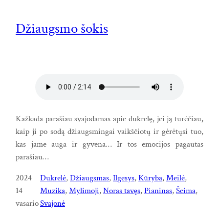
Džiaugsmo šokis
Kažkada parašiau svajodamas apie dukrelę, jei ją turėčiau,
kaip ji po sodą džiaugsmingai vaikščiotų ir gėrėtųsi tuo,
kas jame auga ir gyvena… Ir tos emocijos pagautas
parašiau…
2024
Dukrelė
, 
Džiaugsmas
, 
Ilgesys
, 
Kūryba
, 
Meilė
, 
14
Muzika
, 
Mylimoji
, 
Noras tavęs
, 
Pianinas
, 
Šeima
, 
vasario
Svajonė