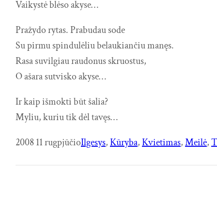
Vaikystė blėso akyse…
Pražydo rytas. Prabudau sode
Su pirmu spindulėliu belaukiančiu manęs.
Rasa suvilgiau raudonus skruostus,
O ašara sutvisko akyse…
Ir kaip išmokti būt šalia?
Myliu, kuriu tik dėl tavęs…
2008 11 rugpjūčio
Ilgesys
, 
Kūryba
, 
Kvietimas
, 
Meilė
, 
T