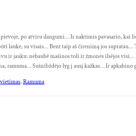
voje, po atviru dangumi… Ir naktimis pavasario, kai lietūs
būti lauke, su visais… Bent taip aš čirenimą jos supratau
aivu ir jauku: nebaubė mašinos toli ir žmonės ilsėjos vis
 ramuma… Sušnibždėjo lyg į ausį kažkas… Ir apkabino
vietimas
, 
Ramuma