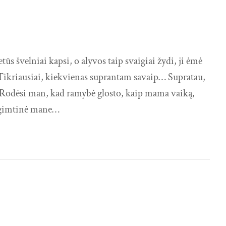
 švelniai kapsi, o alyvos taip svaigiai žydi, ji ėmė
… Tikriausiai, kiekvienas suprantam savaip… Supratau,
i… Rodėsi man, kad ramybė glosto, kaip mama vaiką,
 gimtinė mane…