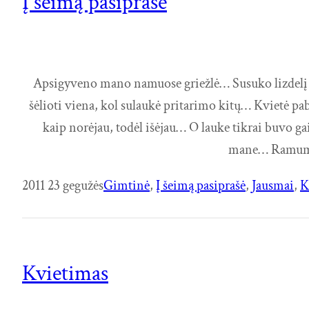
Į šeimą pasiprašė
Apsigyveno mano namuose griežlė… Susuko lizdelį pie
šėlioti viena, kol sulaukė pritarimo kitų… Kvietė pa
kaip norėjau, todėl išėjau… O lauke tikrai buvo g
mane… Ramuma,
2011 23 gegužės
Gimtinė
, 
Į šeimą pasiprašė
, 
Jausmai
, 
K
Kvietimas