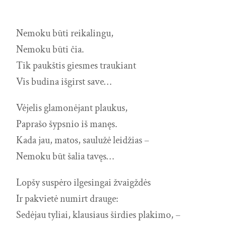
Nemoku būti reikalingu,
Nemoku būti čia.
Tik paukštis giesmes traukiant
Vis budina išgirst save…
Vėjelis glamonėjant plaukus,
Paprašo šypsnio iš manęs.
Kada jau, matos, saulužė leidžias –
Nemoku būt šalia tavęs…
Lopšy suspėro ilgesingai žvaigždės
Ir pakvietė numirt drauge:
Sedėjau tyliai, klausiaus širdies plakimo, –