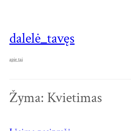
Eiti
prie
turinio
dalelė_tavęs
apie tai
Žyma:
Kvietimas