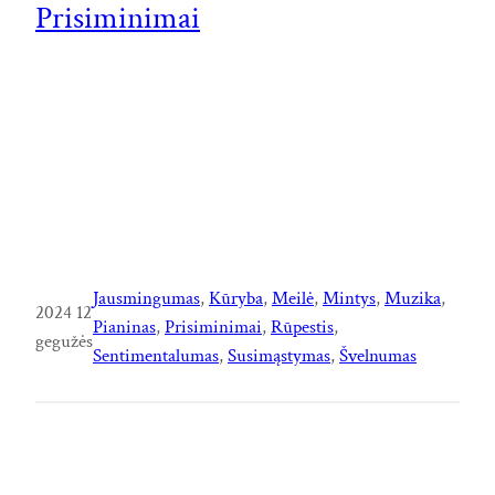
Prisiminimai
Jausmingumas
, 
Kūryba
, 
Meilė
, 
Mintys
, 
Muzika
, 
2024 12
Pianinas
, 
Prisiminimai
, 
Rūpestis
, 
gegužės
Sentimentalumas
, 
Susimąstymas
, 
Švelnumas