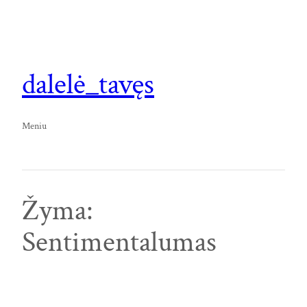
Eiti
prie
turinio
dalelė_tavęs
Meniu
Žyma:
Sentimentalumas