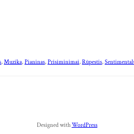
s
, 
Muzika
, 
Pianinas
, 
Prisiminimai
, 
Rūpestis
, 
Sentimenta
Designed with
WordPress