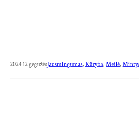
2024 12 gegužės
Jausmingumas
, 
Kūryba
, 
Meilė
, 
Minty