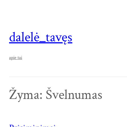
Eiti
prie
turinio
dalelė_tavęs
apie tai
Žyma:
Švelnumas