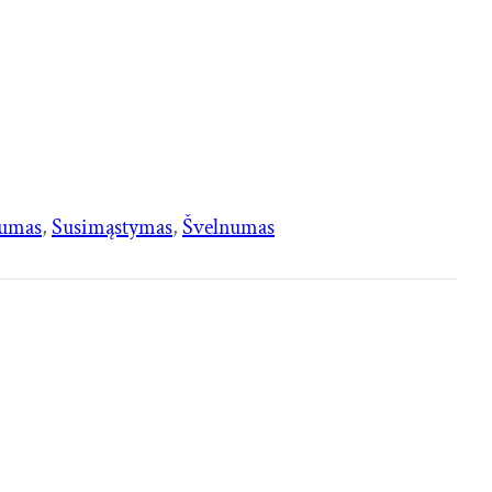
lumas
, 
Susimąstymas
, 
Švelnumas