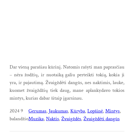
Dar vieną parašiau kūrinį. Natomis rašyti man paprasčiau
– nėra žodžių, ir nuotaiką galiu perteikti tokią, kokia ji
yra, ir pajautimą. Žvaigždėti dangūs, nes naktimis, lauke,
kuomet žvaigždžių tiek daug, mane aplankydavo tokios
mintys, kurias dabar šitaip įgarsinau.
2024 9
Gerumas
, 
Jaukumas
, 
Kūryba
, 
Lopšinė
, 
Mintys
, 
balandžio
Muzika
, 
Naktis
, 
Žvaigždės
, 
Žvaigždėti dangūs