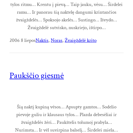
tylos ritmu… Krentu į pievą… Taip jauku, vėsu… Širdelei
ramu… Ir panorau šią naktelę dangumi krintančios
žvaigždelės… Spoksojo akelės… Sustingo… Išvydo…
Žvaigždelė sutvisko, nuskriejo, ištirpo…
2006 8 liepos
Naktis
, 
Noras
, 
Žvaigždelė krito
Paukščio giesmė
Šią naktį kupiną vėsos… Apsupty gamtos… Sodelio
pievoje guliu ir klausaus tylos… Plazda debesėliai ir
žvaigždelės žėri… Paukštelis tolumoj prabyla…
Nurimsta… Ir vėl suvirpina balselį… Širdelei miela…