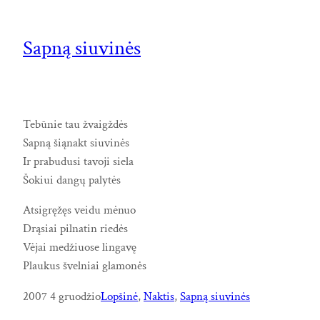
Sapną siuvinės
Tebūnie tau žvaigždės
Sapną šiąnakt siuvinės
Ir prabudusi tavoji siela
Šokiui dangų palytės
Atsigręžęs veidu mėnuo
Drąsiai pilnatin riedės
Vėjai medžiuose lingavę
Plaukus švelniai glamonės
2007 4 gruodžio
Lopšinė
, 
Naktis
, 
Sapną siuvinės