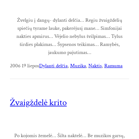
Žvelgiu į dangų- dylanti delčia… Regiu žvaigždelių
spiečių tyrame lauke, pakerėjusį mane… Simfonijai
nakties apmirus… Vėjelio nebylus švilpimas… Tylus
širdies plakimas… Šypsenos teikimas… Ramybės,
jaukumo pajutimas…
2006 19 liepos
Dylanti delčia
, 
Muzika
, 
Naktis
, 
Ramuma
Žvaigždelė krito
Po kojomis žemelė… Šilta naktelė… Be muzikos garsų,