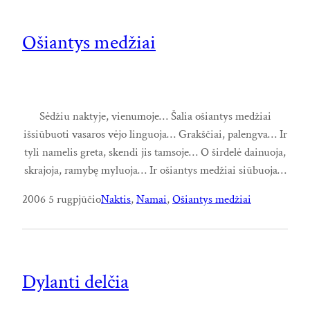
Ošiantys medžiai
Sėdžiu naktyje, vienumoje… Šalia ošiantys medžiai
išsiūbuoti vasaros vėjo linguoja… Grakščiai, palengva… Ir
tyli namelis greta, skendi jis tamsoje… O širdelė dainuoja,
skrajoja, ramybę myluoja… Ir ošiantys medžiai siūbuoja…
2006 5 rugpjūčio
Naktis
, 
Namai
, 
Ošiantys medžiai
Dylanti delčia