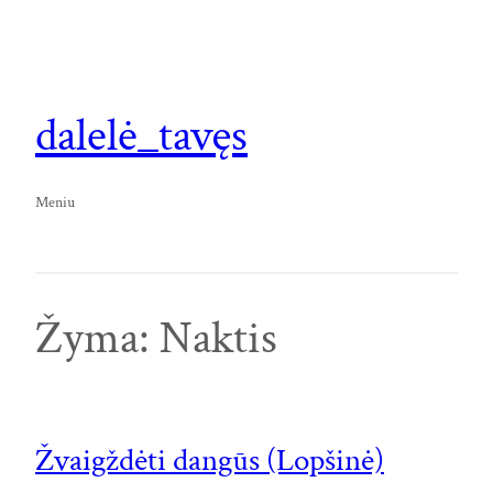
Eiti
prie
turinio
dalelė_tavęs
Meniu
Žyma:
Naktis
Žvaigždėti dangūs (Lopšinė)