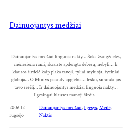
Dainuojantys medžiai
Dainuojantys medžiai linguoja nakty… Šoka žvaigždelės,
mėnesiena rami, skraiste apdengta debesų, nebyli… Ir
klausos širdelė kaip plaka tavoji, tyliai myluoja, švelniai
globoja… O Mintys pasauly apglėbia… Ieško, suranda jos
tavo šešėlį… Ir dainuojantys medžiai linguoja nakty…
Ilgesingai klausos manoji širdis…
2006 12
Dainuojantys medžiai
, 
Ilgesys
, 
Meilė
, 
rugsėjo
Naktis