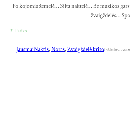
Po kojomis žemelė… Šilta naktelė… Be muzikos garsų
žvaigždelės… Spo
31
Patiko
Jausmai
Naktis
, 
Noras
, 
Žvaigždelė krito
Published by
man