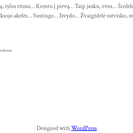
, tylos ritmu… Krentu į pievą… Taip jauku, vėsu… Širdel
ksojo akelės… Sustingo… Išvydo… Žvaigždelė sutvisko, nu
olietus
Designed with
WordPress