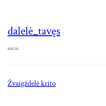
dalelė_tavęs
apie tai
Žvaigždelė krito