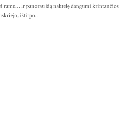
ei ramu… Ir panorau šią naktelę dangumi krintančios
skriejo, ištirpo…