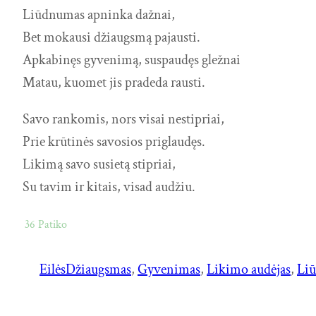
Liūdnumas apninka dažnai,
Bet mokausi džiaugsmą pajausti.
Apkabinęs gyvenimą, suspaudęs gležnai
Matau, kuomet jis pradeda rausti.
Savo rankomis, nors visai nestipriai,
Prie krūtinės savosios priglaudęs.
Likimą savo susietą stipriai,
Su tavim ir kitais, visad audžiu.
36
Patiko
Eilės
Džiaugsmas
, 
Gyvenimas
, 
Likimo audėjas
, 
Liū