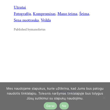
Užrašai
Fotografija
, 
Kompromisas
, 
Mano šeima
, 
Šeima
, 
Sena nuotrauka
, 
Veikla
Published by
manolietus
Mes naudojame slapukus, kurie užtikrina, kad Jums bus patogu
Designed with
WordPress
naudotis tinklalapiu. Tolesnis naršymas tinklalapyje bus tolygus
Jūsų sutikimui su slapukų naudojimu.
Gerai
Ne