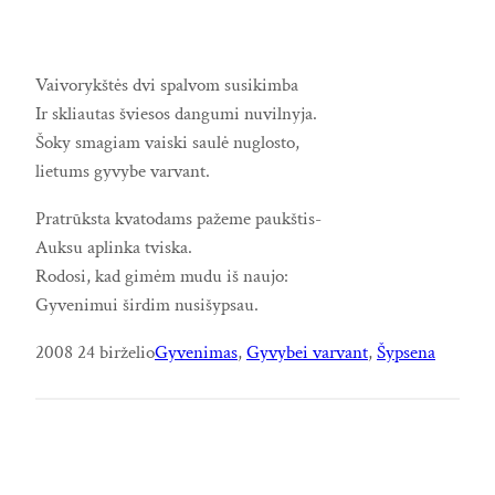
Vaivorykštės dvi spalvom susikimba
Ir skliautas šviesos dangumi nuvilnyja.
Šoky smagiam vaiski saulė nuglosto,
lietums gyvybe varvant.
Pratrūksta kvatodams pažeme paukštis-
Auksu aplinka tviska.
Rodosi, kad gimėm mudu iš naujo:
Gyvenimui širdim nusišypsau.
2008 24 birželio
Gyvenimas
, 
Gyvybei varvant
, 
Šypsena