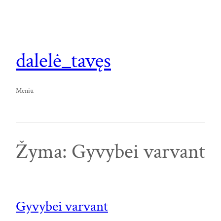
Eiti
prie
turinio
dalelė_tavęs
Meniu
Žyma:
Gyvybei varvant
Gyvybei varvant