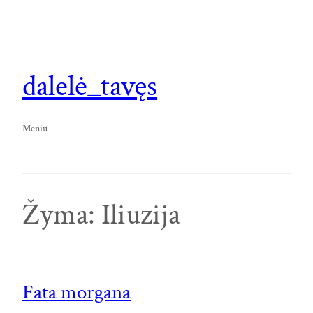
Eiti
prie
turinio
dalelė_tavęs
Meniu
Žyma:
Iliuzija
Fata morgana