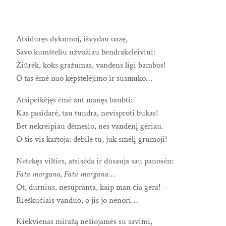
Atsidūręs dykumoj, išvydau oazę,
Savo kumšteliu užvožiau bendrakeleiviui:
Žiūrėk, koks gražumas, vandens ligi bambos!
O tas ėmė nuo kepštelėjimo ir susmuko…
Atsipeikėjęs ėmė ant manęs baubti:
Kas pasidarė, tau tundra, nevisproti bukas!
Bet nekreipiau dėmesio, nes vandenį gėriau.
O šis vis kartoja: debile tu, juk smėlį grumoji!
Netekęs vilties, atsisėda ir dūsauja sau panosėn:
Fata morgana, Fata morgana
…
Ot, durnius, nesupranta, kaip man čia gera! –
Rieškučiais vanduo, o jis jo nenori…
Kiekvienas miražą nešiojamės su savimi,