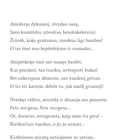
Atsidūręs dykumoj, išvydau oazę,
Savo kumšteliu užvožiau bendrakeleiviui:
Žiūrėk, koks gražumas, vandens ligi bambos!
O tas ėmė nuo kepštelėjimo ir susmuko…
Atsipeikėjęs ėmė ant manęs baubti:
Kas pasidarė, tau tundra, nevisproti bukas!
Bet nekreipiau dėmesio, nes vandenį gėriau.
O šis vis kartoja: debile tu, juk smėlį grumoji!
Netekęs vilties, atsisėda ir dūsauja sau panosėn:
Fata morgana, Fata morgana
…
Ot, durnius, nesupranta, kaip man čia gera! –
Rieškučiais vanduo, o jis jo nenori…
Kiekvienas miražą nešiojamės su savimi,