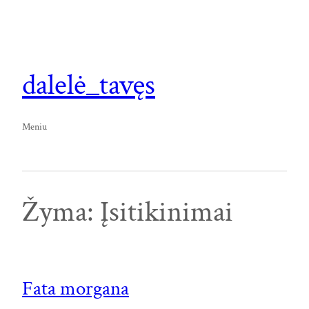
Eiti
prie
turinio
dalelė_tavęs
Meniu
Žyma:
Įsitikinimai
Fata morgana