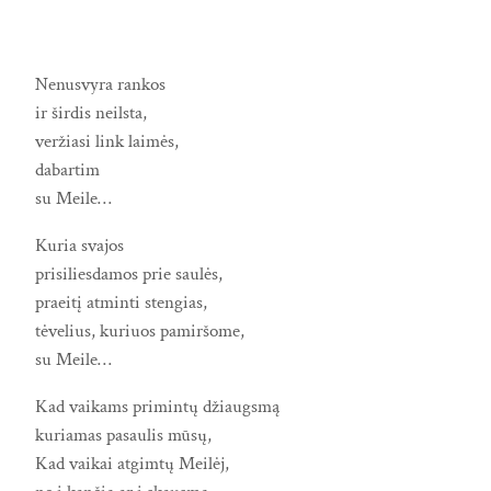
Nenusvyra rankos
ir širdis neilsta,
veržiasi link laimės,
dabartim
su Meile…
Kuria svajos
prisiliesdamos prie saulės,
praeitį atminti stengias,
tėvelius, kuriuos pamiršome,
su Meile…
Kad vaikams primintų džiaugsmą
kuriamas pasaulis mūsų,
Kad vaikai atgimtų Meilėj,