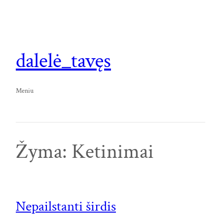
Eiti
prie
turinio
dalelė_tavęs
Meniu
Žyma:
Ketinimai
Nepailstanti širdis