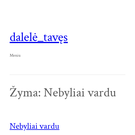
Eiti
prie
turinio
dalelė_tavęs
Meniu
Žyma:
Nebyliai vardu
Nebyliai vardu