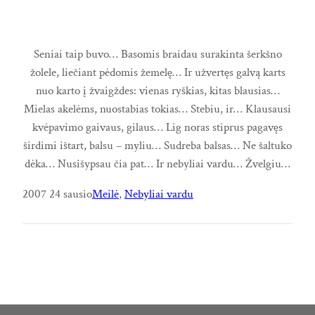
Seniai taip buvo… Basomis braidau surakinta šerkšno
žolele, liečiant pėdomis žemelę… Ir užvertęs galvą karts
nuo karto į žvaigždes: vienas ryškias, kitas blausias…
Mielas akelėms, nuostabias tokias… Stebiu, ir… Klausausi
kvėpavimo gaivaus, gilaus… Lig noras stiprus pagavęs
širdimi ištart, balsu – myliu… Sudreba balsas… Ne šaltuko
dėka… Nusišypsau čia pat… Ir nebyliai vardu… Žvelgiu…
2007 24 sausio
Meilė
, 
Nebyliai vardu