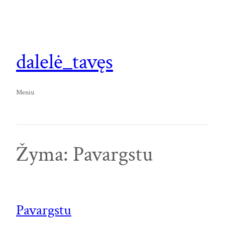
Eiti
prie
turinio
dalelė_tavęs
Meniu
Žyma:
Pavargstu
Pavargstu