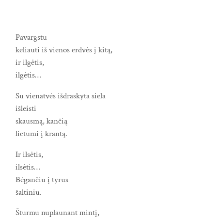
Pavargstu
keliauti iš vienos erdvės į kitą,
ir ilgėtis,
ilgėtis…
Su vienatvės išdraskyta siela
išleisti
skausmą, kančią
lietumi į krantą.
Ir ilsėtis,
ilsėtis…
Bėgančiu į tyrus
šaltiniu.
Šturmu nuplaunant mintį,