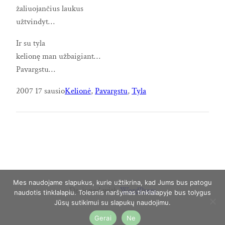
žaliuojančius laukus
užtvindyt…
Ir su tyla
kelionę man užbaigiant…
Pavargstu…
2007 17 sausio
Kelionė
, 
Pavargstu
, 
Tyla
Mes naudojame slapukus, kurie užtikrina, kad Jums bus patogu
Designed with
WordPress
naudotis tinklalapiu. Tolesnis naršymas tinklalapyje bus tolygus
Jūsų sutikimui su slapukų naudojimu.
Gerai
Ne