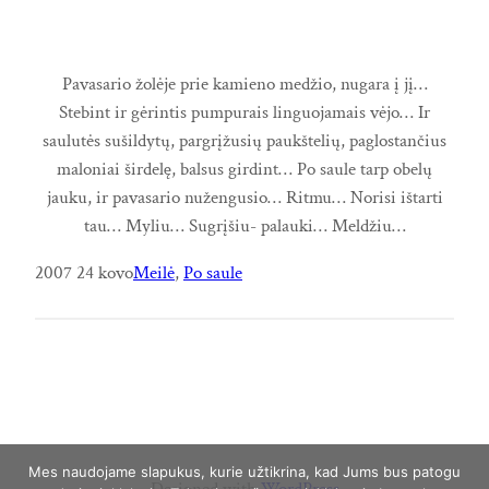
Pavasario žolėje prie kamieno medžio, nugara į jį…
Stebint ir gėrintis pumpurais linguojamais vėjo… Ir
saulutės sušildytų, pargrįžusių paukštelių, paglostančius
maloniai širdelę, balsus girdint… Po saule tarp obelų
jauku, ir pavasario nužengusio… Ritmu… Norisi ištarti
tau… Myliu… Sugrįšiu- palauki… Meldžiu…
2007 24 kovo
Meilė
, 
Po saule
Mes naudojame slapukus, kurie užtikrina, kad Jums bus patogu