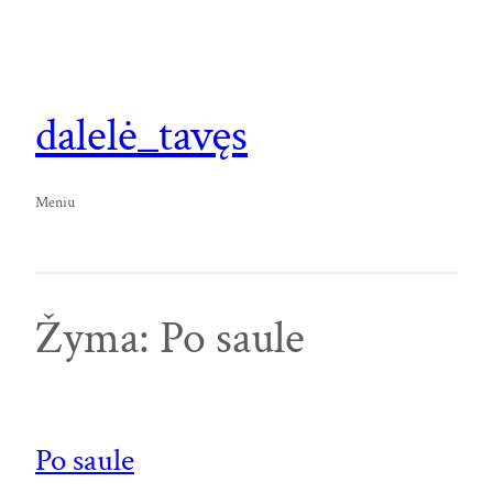
Eiti
prie
turinio
dalelė_tavęs
Meniu
Žyma:
Po saule
Po saule