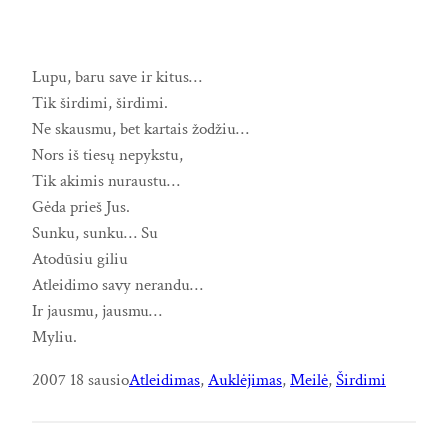
Lupu, baru save ir kitus…
Tik širdimi, širdimi.
Ne skausmu, bet kartais žodžiu…
Nors iš tiesų nepykstu,
Tik akimis nuraustu…
Gėda prieš Jus.
Sunku, sunku… Su
Atodūsiu giliu
Atleidimo savy nerandu…
Ir jausmu, jausmu…
Myliu.
2007 18 sausio
Atleidimas
, 
Auklėjimas
, 
Meilė
, 
Širdimi