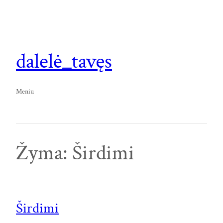
Eiti
prie
turinio
dalelė_tavęs
Meniu
Žyma:
Širdimi
Širdimi