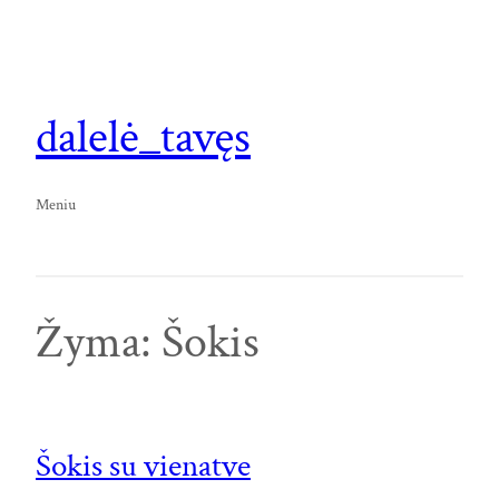
Eiti
prie
turinio
dalelė_tavęs
Meniu
Žyma:
Šokis
Šokis su vienatve