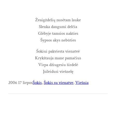
Žvaigždelių nusėtam lauke
Slenka dangumi delčia
Glėbyje tamsios nakties
Šypsos akys nebūties
Šokiui pakviesta vienatvė
Krykštauja mane pamačius
Virpa džiugesiu širdelė
Įsileidusi viešnelę
2006 17 liepos
Šokis
, 
Šokis su vienatve
, 
Viešnia