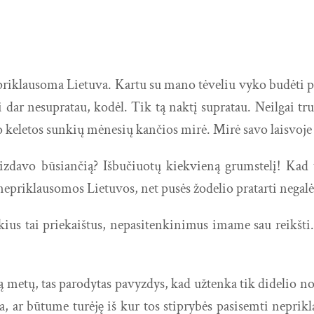
epriklausoma Lietuva. Kartu su mano tėveliu vyko budėti pe
 dar nesupratau, kodėl. Tik tą naktį supratau. Neilgai tru
 po keletos sunkių mėnesių kančios mirė. Mirė savo laisvoje
vaizdavo būsiančią? Išbučiuotų kiekvieną grumstelį! Kad
epriklausomos Lietuvos, net pusės žodelio pratarti negalė
kius tai priekaištus, nepasitenkinimus imame sau reikšti
tą metų, tas parodytas pavyzdys, kad užtenka tik didelio 
a, ar būtume turėję iš kur tos stiprybės pasisemti neprik