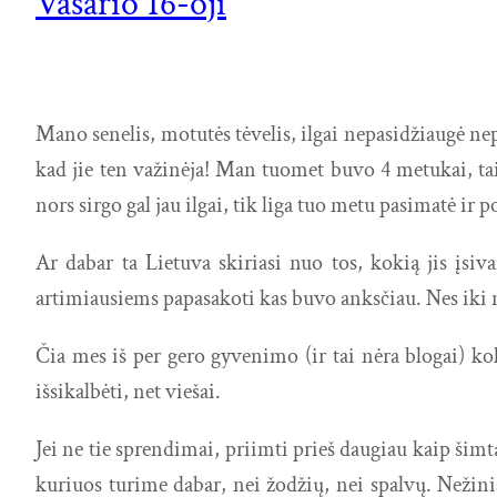
Vasario 16-oji
Mano senelis, motutės tėvelis, ilgai nepasidžiaugė n
kad jie ten važinėja! Man tuomet buvo 4 metukai, tai
nors sirgo gal jau ilgai, tik liga tuo metu pasimatė ir
Ar dabar ta Lietuva skiriasi nuo tos, kokią jis įsi
artimiausiems papasakoti kas buvo anksčiau. Nes iki n
Čia mes iš per gero gyvenimo (ir tai nėra blogai) ko
išsikalbėti, net viešai.
Jei ne tie sprendimai, priimti prieš daugiau kaip šim
kuriuos turime dabar, nei žodžių, nei spalvų. Nežini