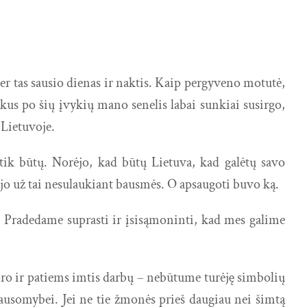
r tas sausio dienas ir naktis. Kaip pergyveno motutė,
kus po šių įvykių mano senelis labai sunkiai susirgo,
 Lietuvoje.
 tik būtų. Norėjo, kad būtų Lietuva, kad galėtų savo
jo už tai nesulaukiant bausmės. O apsaugoti buvo ką.
. Pradedame suprasti ir įsisąmoninti, kad mes galime
noro ir patiems imtis darbų – nebūtume turėję simbolių
lausomybei. Jei ne tie žmonės prieš daugiau nei šimtą