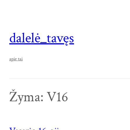
Eiti
prie
turinio
dalelė_tavęs
apie tai
Žyma:
V16