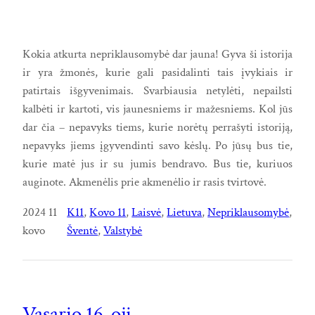
Kokia atkurta nepriklausomybė dar jauna! Gyva ši istorija
ir yra žmonės, kurie gali pasidalinti tais įvykiais ir
patirtais išgyvenimais. Svarbiausia netylėti, nepailsti
kalbėti ir kartoti, vis jaunesniems ir mažesniems. Kol jūs
dar čia – nepavyks tiems, kurie norėtų perrašyti istoriją,
nepavyks jiems įgyvendinti savo kėslų. Po jūsų bus tie,
kurie matė jus ir su jumis bendravo. Bus tie, kuriuos
auginote. Akmenėlis prie akmenėlio ir rasis tvirtovė.
2024 11
K11
, 
Kovo 11
, 
Laisvė
, 
Lietuva
, 
Nepriklausomybė
, 
kovo
Šventė
, 
Valstybė
Vasario 16-oji