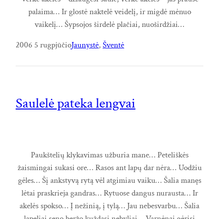
palaima… Ir glostė naktelė veidelį, ir migdė mėnuo
vaikelį… Šypsojos širdelė plačiai, nuoširdžiai…
2006 5 rugpjūčio
Jaunystė
, 
Šventė
Saulelė pateka lengvai
Paukštelių klykavimas užburia mane… Peteliškės
žaismingai sukasi ore… Rasos ant lapų dar nėra… Uodžiu
gėles… Šį ankstyvą rytą vėl atgimiau vaiku… Šalia manęs
lėtai praskrieja gandras… Rytuose dangus nurausta… Ir
akelės spokso… Į nežinią, į tylą… Jau nebesvarbu… Šalia
lapeliai seno beržo kuždasi nebyliai… Varnėnai gėrisi