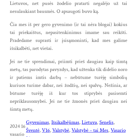
Lietuvos, net pusės žodelio pratarti negalėjo už tai
nesulaukiant bausmės. O apsaugoti buvo ką.
Čia mes iš per gero gyvenimo (ir tai nėra blogai) kokius
tai priekaištus, nepasitenkinimus imame sau reikšti.
Pradedame suprasti ir įsisąmoninti, kad mes galime
išsikalbėti, net viešai.
Jei ne tie sprendimai, priimti prieš daugiau kaip šimtą
metų, tas parodytas pavyzdys, kad užtenka tik didelio noro
ir patiems imtis darbų – nebūtume turėję simbolių
kuriuos turime dabar, nei žodžių, nei spalvų. Nežinia, ar
būtume turėję iš kur tos stiprybės pasisemti
nepriklausomybei. Jei ne tie žmonės prieš daugiau nei
šimtą metų.
Gyvenimas
, 
Išsikalbėjimas
, 
Lietuva
, 
Senelis
, 
2024 16
Šventė
, 
V16
, 
Valstybė
, 
Valstybė – tai Mes
, 
Vasario
vasario