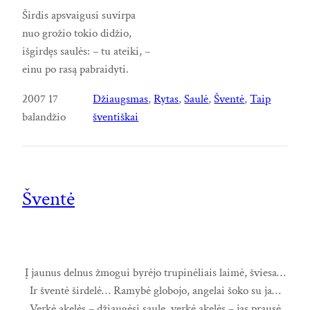
Širdis apsvaigusi suvirpa
nuo grožio tokio didžio,
išgirdęs saulės: – tu ateiki, –
einu po rasą pabraidyti.
2007 17
Džiaugsmas
, 
Rytas
, 
Saulė
, 
Šventė
, 
Taip
balandžio
šventiškai
Šventė
Į jaunus delnus žmogui byrėjo trupinėliais laimė, šviesa…
Ir šventė širdelė… Ramybė globojo, angelai šoko su ja…
Verkė akelės – džiaugėsi saule, verkė akelės – jas prausė