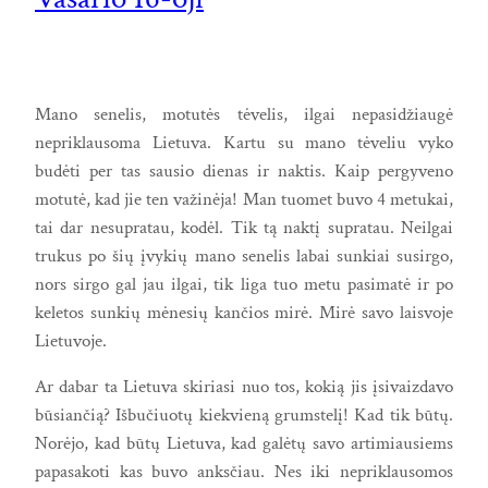
Mano senelis, motutės tėvelis, ilgai nepasidžiaugė
nepriklausoma Lietuva. Kartu su mano tėveliu vyko
budėti per tas sausio dienas ir naktis. Kaip pergyveno
motutė, kad jie ten važinėja! Man tuomet buvo 4 metukai,
tai dar nesupratau, kodėl. Tik tą naktį supratau. Neilgai
trukus po šių įvykių mano senelis labai sunkiai susirgo,
nors sirgo gal jau ilgai, tik liga tuo metu pasimatė ir po
keletos sunkių mėnesių kančios mirė. Mirė savo laisvoje
Lietuvoje.
Ar dabar ta Lietuva skiriasi nuo tos, kokią jis įsivaizdavo
būsiančią? Išbučiuotų kiekvieną grumstelį! Kad tik būtų.
Norėjo, kad būtų Lietuva, kad galėtų savo artimiausiems
papasakoti kas buvo anksčiau. Nes iki nepriklausomos