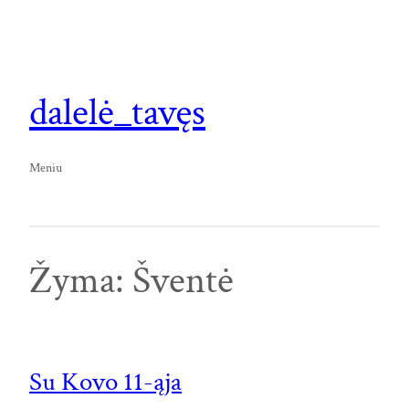
Eiti
prie
turinio
dalelė_tavęs
Meniu
Žyma:
Šventė
Su Kovo 11-ąja