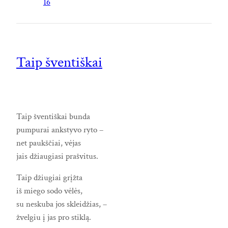
16
Taip šventiškai
Taip šventiškai bunda
pumpurai ankstyvo ryto –
net paukščiai, vėjas
jais džiaugiasi prašvitus.
Taip džiugiai grįžta
iš miego sodo vėlės,
su neskuba jos skleidžias, –
žvelgiu į jas pro stiklą.