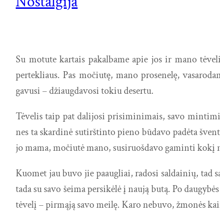
Nostalgija
Su motute kartais pakalbame apie jos ir mano tėveli
pertekliaus. Pas močiutę, mano prosenelę, vasarodam
gavusi – džiaugdavosi tokiu desertu.
Tėvelis taip pat dalijosi prisiminimais, savo mintim
nes ta skardinė sutirštinto pieno būdavo padėta šve
jo mama, močiutė mano, susiruošdavo gaminti kokį nor
Kuomet jau buvo jie paaugliai, radosi saldainių, tad 
tada su savo šeima persikėlė į naują butą. Po daugyb
tėvelį – pirmąją savo meilę. Karo nebuvo, žmonės kaim