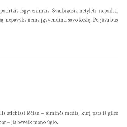
patirtais išgyvenimais. Svarbiausia netylėti, nepailsti
iją, nepavyks jiems įgyvendinti savo kėslų. Po jūsų bus
s stiebiasi lėčiau – giminės medis, kurį pats iš gilės
bar – jis beveik mano ūgio.