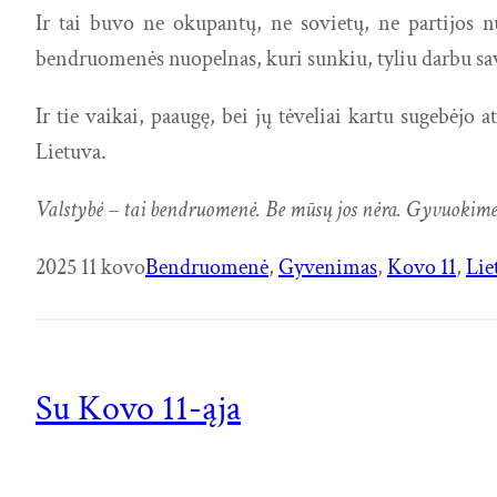
Ir tai buvo ne okupantų, ne sovietų, ne partijos 
bendruomenės nuopelnas, kuri sunkiu, tyliu darbu sa
Ir tie vaikai, paaugę, bei jų tėveliai kartu sugebėj
Lietuva.
Valstybė – tai bendruomenė. Be mūsų jos nėra. Gyvuokime
2025 11 kovo
Bendruomenė
, 
Gyvenimas
, 
Kovo 11
, 
Lie
Su Kovo 11-ąja