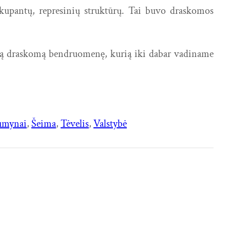
okupantų, represinių struktūrų. Tai buvo draskomos
lių tą draskomą bendruomenę, kurią iki dabar vadiname
umynai
, 
Šeima
, 
Tėvelis
, 
Valstybė