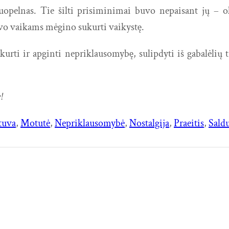
nuopelnas. Tie šilti prisiminimai buvo nepaisant jų – 
vo vaikams mėgino sukurti vaikystę.
o atkurti ir apginti nepriklausomybę, sulipdyti iš gabalė
!
tuva
, 
Motutė
, 
Nepriklausomybė
, 
Nostalgija
, 
Praeitis
, 
Sald