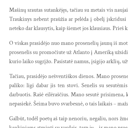
Mašinų srautas sutankėjęs, tačiau su metais vis nauja
Traukinys nebent praūžia ar pelėda į obelį įskridusi
neteko dar klausytis, kaip šiemet jos klausiaus. Prie
O viskas prasidėjo nuo mano prosenelių jaunų iš motu
prosenelis su promočiute už Atlanto į Ameriką užsidir
kurio laiko sugrįžo. Pasistatė namus, įsigijo arklių, u
Tačiau, prasidėjo nešventiškos dienos. Mano prosene
paliko: ligi dabar jis ten stovi. Senelis su sesutėm
darbuotis. Rašė eilėraščius. Mano sesutė prisimena, 
nepasiekė. Šeima buvo svarbesnė, o tais laikais – maža k
Galbūt, todėl poetų aš taip nenoriu, negaliu, nors ž
kankiniams atminti su vardais, tarp jų – ir mano pr