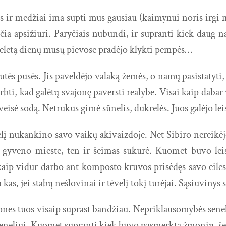
is ir medžiai ima supti mus gausiau (kaimynui noris irgi 
 čia apsižiūri. Paryčiais nubundi, ir supranti kiek daug 
š keletą dienų mūsų pievose pradėjo klykti pempės…
tės pusės. Jis paveldėjo valaką žemės, o namų pasistatyti
bti, kad galėtų svajonę paversti realybe. Visai kaip dabar 
žveisė sodą. Netrukus gimė sūnelis, dukrelės. Juos galėjo le
lį nukankino savo vaikų akivaizdoje. Net Sibiro nereikėj
is gyveno mieste, ten ir šeimas sukūrė. Kuomet buvo leis
kaip vidur darbo ant komposto krūvos prisėdęs savo eiles
as, jei stabų nešlovinai ir tėvelį tokį turėjai. Sąsiuvinys 
mones tuos visaip suprast bandžiau. Nepriklausomybės senel
oseneliui. Kuomet supranti kiek buvo pasmerkta žmonių, 