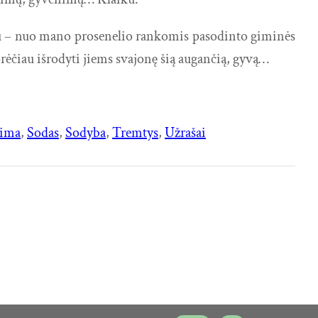
miau – nuo mano prosenelio rankomis pasodinto giminės
orėčiau išrodyti jiems svajonę šią augančią, gyvą…
eima
, 
Sodas
, 
Sodyba
, 
Tremtys
, 
Užrašai