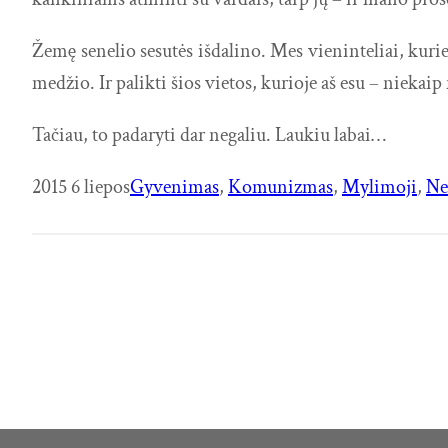
Žemę senelio sesutės išdalino. Mes vieninteliai, kur
medžio. Ir palikti šios vietos, kurioje aš esu – nieka
Tačiau, to padaryti dar negaliu. Laukiu labai…
2015 6 liepos
Gyvenimas
, 
Komunizmas
, 
Mylimoji
, 
Ne