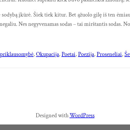
ie sodybą įkūrė. Šiek tiek kitur. Bet ąžuolo gilę iš ten ė
ip negaliu. Nes negyvenamas sodas – tai mirštantis sodas. N
priklausomybė
, 
Okupacija
, 
Poetai
, 
Poezija
, 
Proseneliai
, 
Š
Designed with
WordPress