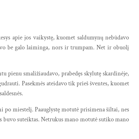
nekesys apie jos vaikystę, kuomet saldumynų nebūdavo
avo be galo laiminga, nors ir trumpam. Net ir obuolį
ntu pienu smaližiaudavo, prabedęs skylutę skardinėje,
udrauti. Pasekmės ateidavo tik prieš šventes, kuomet
saldesnės.
i po miestelį. Paauglystę motutė prisimena šiltai, nes
iems buvo suteiktas. Netrukus mano motutė sutiko mano