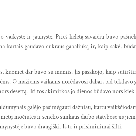
o vaikystę ir jaunystę. Prieš keletą savaičių buvo paš
a kartais gaudavo cukraus gabaliuką ir, kaip sakė, būd
is, kuomet dar buvo su mumis. Jis pasakojo, kaip sutiršti
ntėms. O mažiems vaikams norėdavosi dabar, tad tekdavo g
s desertą. Iki tos akimirkos jo dienos būdavo nors kiek 
saldumynais galėjo pasimėgauti dažniau, kartu vaikščiodam
ės metų močiutės ir senelio sunkaus darbo statybose jis j
ynystėje buvo draugiški. Iš to ir prisiminimai šilti.