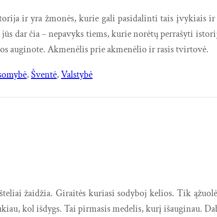
ija ir yra žmonės, kurie gali pasidalinti tais įvykiais ir 
 jūs dar čia – nepavyks tiems, kurie norėtų perrašyti istor
uos auginote. Akmenėlis prie akmenėlio ir rasis tvirtovė.
usomybė
, 
Šventė
, 
Valstybė
liai žaidžia. Giraitės kuriasi sodyboj kelios. Tik ąžuolėli
iau, kol išdygs. Tai pirmasis medelis, kurį išauginau. Da