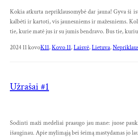
Kokia atkurta nepriklausomybė dar jauna! Gyva ši istor
kalbėti ir kartoti, vis jaunesniems ir mažesniems. Kol
tie, kurie matė jus ir su jumis bendravo. Bus tie, kuri
2024 11 kovo
K11
, 
Kovo 11
, 
Laisvė
, 
Lietuva
, 
Neprikla
Užrašai #1
Sodinti maži medeliai praaugo jau mane: juose paukšte
išauginau. Apie mylimąją bei šeimą mastydamas jo lauk