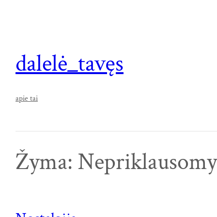
Eiti
prie
turinio
dalelė_tavęs
apie tai
Žyma:
Nepriklausomy