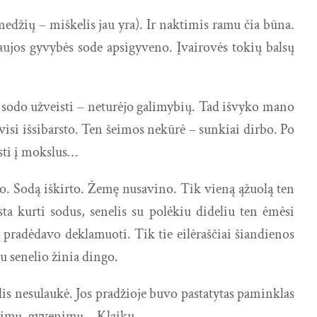
medžių – miškelis jau yra). Ir naktimis ramu čia būna.
naujos gyvybės sode apsigyveno. Įvairovės tokių balsų
, sodo užveisti – neturėjo galimybių. Tad išvyko mano
visi išsibarsto. Ten šeimos nekūrė – sunkiai dirbo. Po
isti į mokslus…
o. Sodą iškirto. Žemę nusavino. Tik vieną ąžuolą ten
ta kurti sodus, senelis su polėkiu dideliu ten ėmėsi
 pradėdavo deklamuoti. Tik tie eilėraščiai šiandienos
su senelio žinia dingo.
is nesulaukė. Jos pradžioje buvo pastatytas paminklas
šeimų, gyvenimų… Klaiku.