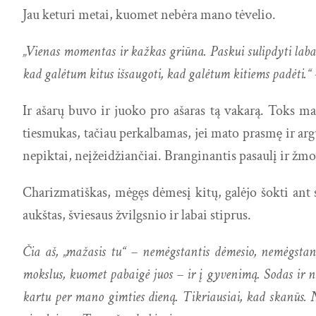
Jau keturi metai, kuomet nebėra mano tėvelio.
„Vienas momentas ir kažkas griūna. Paskui sulipdyti labai s
kad galėtum kitus išsaugoti, kad galėtum kitiems padėti.“
Ir ašarų buvo ir juoko pro ašaras tą vakarą. Toks ma
tiesmukas, tačiau perkalbamas, jei mato prasmę ir ar
nepiktai, neįžeidžiančiai. Branginantis pasaulį ir ž
Charizmatiškas, mėgęs dėmesį kitų, galėjo šokti ant s
aukštas, šviesaus žvilgsnio ir labai stiprus.
Čia aš, „mažasis tu“ – nemėgstantis dėmesio, nemėgstanti
mokslus, kuomet pabaigė juos – ir į gyvenimą. Sodas ir na
kartu per mano gimties dieną. Tikriausiai, kad skanūs. 