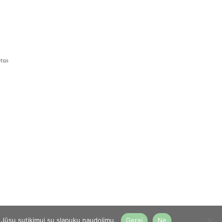
tus
 Jūsų sutikimui su slapukų naudojimu.
Gerai
Ne