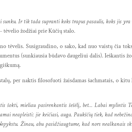
unku. Ir tik tada supranti koks trapus pasaulis, koks jis yra ve
– tėvelio žodžiai prie Kūčių stalo.
no tėvelis. Susigraudino, o sako, kad nuo vaistų čia toks
gumentus (sunkiausia būdavo daugeliui dalis). Ieškantis ž
mogiškumą.
talų, per naktis filosofuoti žaisdamas šachmatais, o kitu
s šokti, mieliau pasirenkantis šešėlį, bet… Labai mylintis T
mai neapleisti: jie keičiasi, auga. Paukščių tiek, kad nebežina
Nepykstu. Žinau, abu pasidžiaugtume, kad nors nealkanais skra