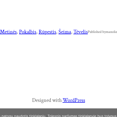
Metinės
, 
Pokalbis
, 
Rūpestis
, 
Šeima
, 
Tėvelis
Published by
manolie
Designed with
WordPress
patogu naudotis tinklalapiu. Tolesnis naršymas tinklalapyje bus tolygus