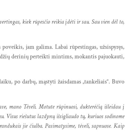
rtingas, kiek rūpesčio reikia įdėti ir sau. Sau vien dėl to,
 poveikis, jam galima. Labai rūpestingas, užsispyręs,
odžių derinių perteikti mintims, mokantis pajuokauti,
 laiku, po darbų, mąstyti žaisdamas „tankeliais“. Buvo
ave, mano Tėveli. Motute rūpinuosi, dukterėčią išleidau į
u. Visus riešutus lazdynų išsigliaudo tų, kuriuos sodinome
ndukais jie čiulba. Pasimatysime, tėveli, sapnuose. Kaip