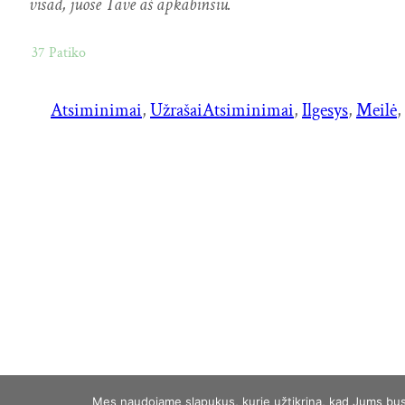
visad, juose Tave aš apkabinsiu.
37
Patiko
Atsiminimai
, 
Užrašai
Atsiminimai
, 
Ilgesys
, 
Meilė
, 
Mes naudojame slapukus, kurie užtikrina, kad Jums bus 