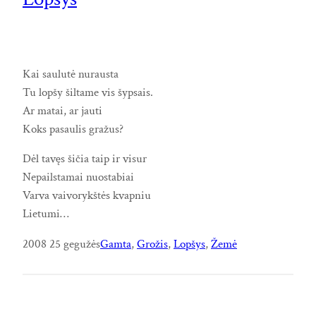
Kai saulutė nurausta
Tu lopšy šiltame vis šypsais.
Ar matai, ar jauti
Koks pasaulis gražus?
Dėl tavęs šičia taip ir visur
Nepailstamai nuostabiai
Varva vaivorykštės kvapniu
Lietumi…
2008 25 gegužės
Gamta
, 
Grožis
, 
Lopšys
, 
Žemė