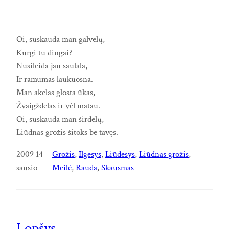
Oi, suskauda man galvelų,
Kurgi tu dingai?
Nusileida jau saulala,
Ir ramumas laukuosna.
Man akelas glosta ūkas,
Žvaigždelas ir vėl matau.
Oi, suskauda man širdelų,-
Liūdnas grožis šitoks be tavęs.
2009 14
Grožis
, 
Ilgesys
, 
Liūdesys
, 
Liūdnas grožis
, 
sausio
Meilė
, 
Rauda
, 
Skausmas
Lopšys