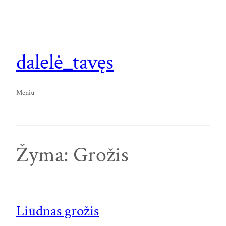
Eiti
prie
turinio
dalelė_tavęs
Meniu
Žyma:
Grožis
Liūdnas grožis