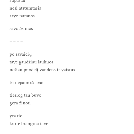
supratai
nesi atstumtasis
savo namuos
savo šeimos
– – – –
po savaičių
tave gaudžiau laukuos
nešiau puodelį vandens ir vaistus
tu nepamiršdavai
tiesiog tau buvo
gera žinoti
yra tie
kurie brangina tave