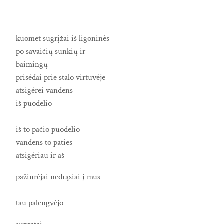
kuomet sugrįžai iš ligoninės
po savaičių sunkių ir
baimingų
prisėdai prie stalo virtuvėje
atsigėrei vandens
iš puodelio
iš to pačio puodelio
vandens to paties
atsigėriau ir aš
pažiūrėjai nedrąsiai į mus
tau palengvėjo