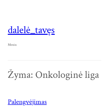
Eiti
prie
turinio
dalelė_tavęs
Meniu
Žyma:
Onkologinė liga
Palengvėjimas