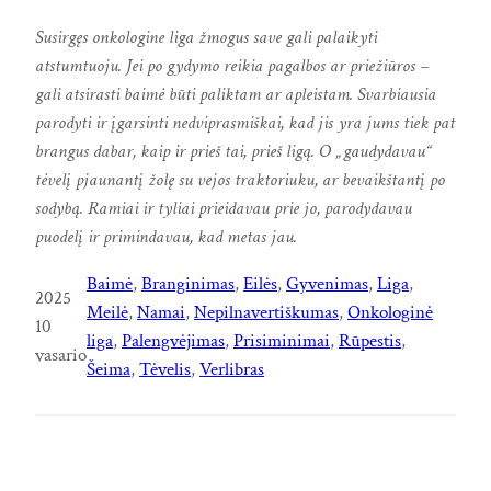
Susirgęs onkologine liga žmogus save gali palaikyti
atstumtuoju. Jei po gydymo reikia pagalbos ar priežiūros –
gali atsirasti baimė būti paliktam ar apleistam. Svarbiausia
parodyti ir įgarsinti nedviprasmiškai, kad jis yra jums tiek pat
brangus dabar, kaip ir prieš tai, prieš ligą. O „ gaudydavau“
tėvelį pjaunantį žolę su vejos traktoriuku, ar bevaikštantį po
sodybą.
Ramiai ir tyliai prieidavau prie jo, parodydavau
puodelį ir primindavau, kad metas jau.
Baimė
, 
Branginimas
, 
Eilės
, 
Gyvenimas
, 
Liga
, 
2025
Meilė
, 
Namai
, 
Nepilnavertiškumas
, 
Onkologinė
10
liga
, 
Palengvėjimas
, 
Prisiminimai
, 
Rūpestis
, 
vasario
Šeima
, 
Tėvelis
, 
Verlibras